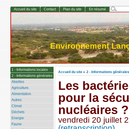
Accueil du site
Contact
Plan du site
En résumé
Environnement Lan
1 - Informations locales
Accueil du site
2 - Informations générale
>
2 - Informations générales
Les bactéri
Abeilles
Agriculture.
pour la sécu
Alimentation
Autres
nucléaires ?
Climat
Déchets
vendredi 20 juillet 
Energie
Faune
(retranscription)