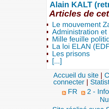
Alain KALT (ret
Articles de ce
Le mouvement Za
Administration e
Mille feuille polit
La loi ELAN (ED
Les prisons
[...]
Accueil du site
|
C
connecter
|
Statis
FR
2 - Inf
Nuc