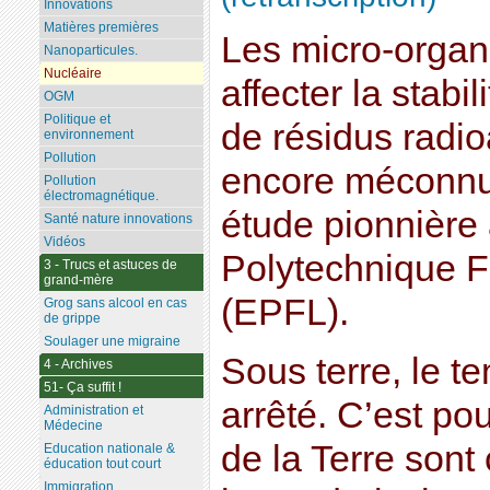
Innovations
Matières premières
Les micro-organ
Nanoparticules.
Nucléaire
affecter la stabi
OGM
Politique et
de résidus radio
environnement
Pollution
encore méconnu, 
Pollution
électromagnétique.
étude pionnière 
Santé nature innovations
Vidéos
Polytechnique 
3 - Trucs et astuces de
grand-mère
(EPFL).
Grog sans alcool en cas
de grippe
Soulager une migraine
Sous terre, le t
4 - Archives
51- Ça suffit !
arrêté. C’est po
Administration et
Médecine
de la Terre son
Education nationale &
éducation tout court
Immigration