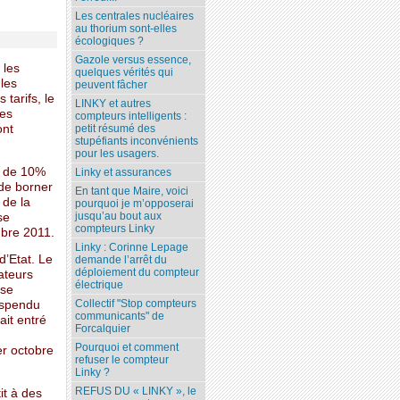
Les centrales nucléaires
au thorium sont-elles
écologiques ?
Gazole versus essence,
 les
quelques vérités qui
 les
peuvent fâcher
tarifs, le
LINKY et autres
les
compteurs intelligents :
ont
petit résumé des
stupéfiants inconvénients
pour les usagers.
e de 10%
Linky et assurances
 de borner
En tant que Maire, voici
 de la
pourquoi je m’opposerai
jusqu’au bout aux
se
compteurs Linky
mbre 2011.
Linky : Corinne Lepage
d’Etat. Le
demande l’arrêt du
déploiement du compteur
ateurs
électrique
use
Collectif "Stop compteurs
suspendu
communicants" de
ait entré
Forcalquier
Pourquoi et comment
er octobre
refuser le compteur
Linky ?
REFUS DU « LINKY », le
it à des