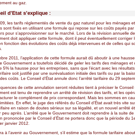
lement au gaz.
il d’Etat s’explique :
09, les tarifs réglementés de vente du gaz naturel pour les ménages et
s sont fixés en utilisant une formule qui repose sur les coûts payés par
rs pour s’approvisionner sur le marché. Lors de la révision annuelle des 
nt doit appliquer cette formule, dont il peut éventuellement corriger 
en fonction des évolutions des coûts déjà intervenues et de celles qui s
s.
bre 2011, l’application de cette formule aurait dû aboutir à une hauss
Le Gouvernement a toutefois décidé de geler les tarifs des ménages et
 5% la hausse pour les entreprises, sans que l’écart avec les résultats
ifaire soit justifié par une surévaluation initiale des tarifs ou par la bais
 des coûts. Le Conseil d’État annule donc l’arrêté tarifaire du 29 septe
uences de cette annulation seront réduites tient à préciser le Conseil 
nt est tenu de reprendre un arrêté de révision des tarifs, et les opér
facturer le complément de prix correspondant. Mais les sommes en ca
limitées. En effet, le juge des référés du Conseil d’État avait très vite 
arifaire en raison de doutes sérieux sur sa légalité, et un nouvel arrêté ét
r peu après. L’arrêté que le Gouvernement doit reprendre à la suite de
on prononcée par le Conseil d’État ne portera donc que la période du 1
er janvier 2012.
dra à l’avenir au Gouvernement, s’il estime que la formule tarifaire about