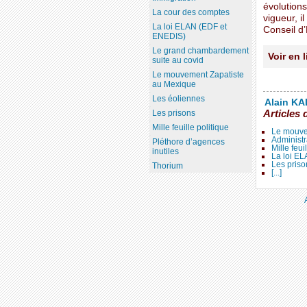
évolutions
La cour des comptes
vigueur, i
La loi ELAN (EDF et
Conseil d’
ENEDIS)
Le grand chambardement
Voir en 
suite au covid
Le mouvement Zapatiste
au Mexique
Les éoliennes
Alain KAL
Articles 
Les prisons
Mille feuille politique
Le mouve
Administr
Pléthore d’agences
Mille feui
inutiles
La loi E
Les priso
Thorium
[...]