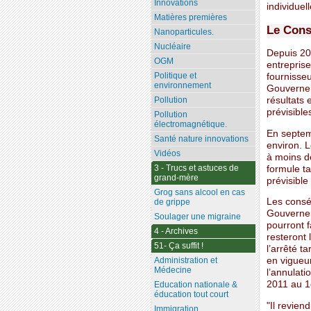
Innovations
individuel
Matières premières
Le Conse
Nanoparticules.
Nucléaire
Depuis 20
OGM
entreprise
Politique et
fournisseu
environnement
Gouverneme
résultats 
Pollution
prévisible
Pollution
électromagnétique.
En septem
Santé nature innovations
environ. 
Vidéos
à moins de
3 - Trucs et astuces de
formule tar
grand-mère
prévisible
Grog sans alcool en cas
Les conséq
de grippe
Gouverneme
Soulager une migraine
pourront 
4 - Archives
resteront 
51- Ça suffit !
l’arrêté t
Administration et
en vigueu
Médecine
l’annulati
2011 au 1
Education nationale &
éducation tout court
"Il revien
Immigration