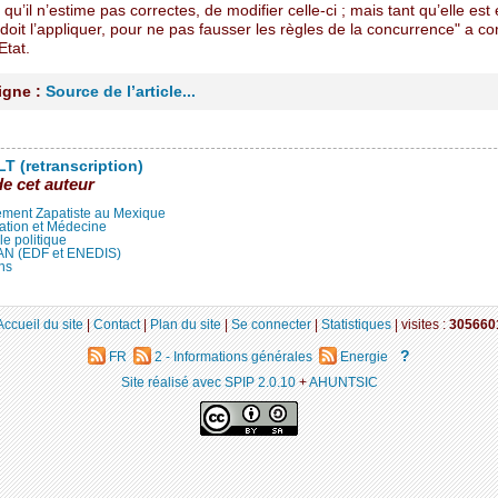
 qu’il n’estime pas correctes, de modifier celle-ci ; mais tant qu’elle est
l doit l’appliquer, pour ne pas fausser les règles de la concurrence" a co
Etat.
ligne :
Source de l’article...
T (retranscription)
de cet auteur
ment Zapatiste au Mexique
ation et Médecine
lle politique
LAN (EDF et ENEDIS)
ns
Accueil du site
|
Contact
|
Plan du site
|
Se connecter
|
Statistiques
|
visites :
305660
?
FR
2 - Informations générales
Energie
Site réalisé avec SPIP 2.0.10
+
AHUNTSIC