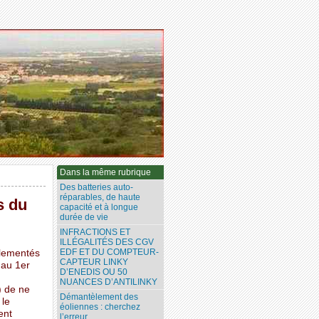
Dans la même rubrique
Des batteries auto-
réparables, de haute
s du
capacité et à longue
durée de vie
INFRACTIONS ET
ILLÉGALITÉS DES CGV
EDF ET DU COMPTEUR-
églementés
CAPTEUR LINKY
 au 1er
D’ENEDIS OU 50
NUANCES D’ANTILINKY
) de ne
Démantèlement des
 le
éoliennes : cherchez
ent
l’erreur...