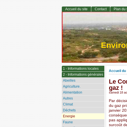
Accueil du site
Contact
Plan du 
Envir
1 - Informations locales
Accueil du 
2 - Informations générales
Le Con
Abeilles
gaz !
Agriculture.
Alimentation
samedi 18 ao
Autres
Par décisi
Climat
du gaz pr
Déchets
janvier 20
conséquen
Energie
pas appli
Faune
surcoût de