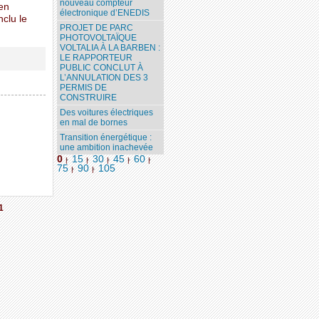
nouveau compteur
 en
électronique d’ENEDIS
nclu le
PROJET DE PARC
PHOTOVOLTAÏQUE
VOLTALIA À LA BARBEN :
LE RAPPORTEUR
PUBLIC CONCLUT À
L’ANNULATION DES 3
PERMIS DE
CONSTRUIRE
Des voitures électriques
en mal de bornes
Transition énergétique :
une ambition inachevée
0
15
30
45
60
|
|
|
|
|
75
90
105
|
|
1