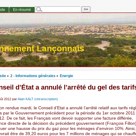
site
En résumé
onnement Lançonnais
site
2 - Informations générales
Energie
>
>
seil d’État a annulé l’arrêté du gel des tarif
ût 2012
par
Alain KALT (retranscription)
on rendue mardi, le Conseil d’Etat a annulé l’arrêté relatif aux tarifs r
is par le Gouvernement précédent pour la période du 1er octobre 2011
12. De ce fait, les Français vont devoir supporter une facture différée,
ce directe de la décision du précédent gouvernement (François Fillon
quer une hausse du prix du gaz pour les ménages d’environ 10%. Ainsi,
vrait être de 39,20 euros pour les 7 millions de ménages qui se chauff