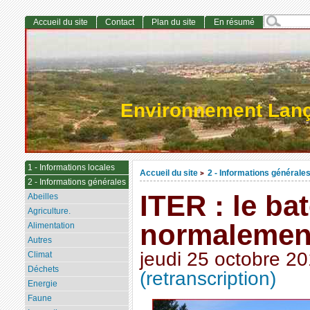
Accueil du site
Contact
Plan du site
En résumé
Environnement Lan
1 - Informations locales
Accueil du site
2 - Informations générale
>
2 - Informations générales
ITER : le bat
Abeilles
Agriculture.
normalemen
Alimentation
Autres
jeudi 25 octobre 2
Climat
Déchets
(retranscription)
Energie
Faune