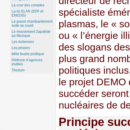
directeur de re
La cour des comptes
spécialiste émér
La loi ELAN (EDF et
ENEDIS)
plasmas, le « so
Le grand chambardement
suite au covid
Le mouvement Zapatiste
ou « l’énergie il
au Mexique
Les éoliennes
des slogans dest
Les prisons
Mille feuille politique
plus grand nomb
Pléthore d’agences
inutiles
politiques inclus
Thorium
le projet DEMO q
succéder seront 
nucléaires de d
Principe succ