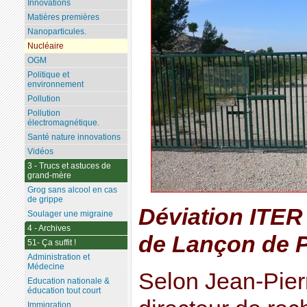
Innovations
Matières premières
Nanoparticules.
Nucléaire
OGM
Politique et
environnement
Pollution
Pollution
électromagnétique.
Santé nature innovations
Vidéos
3 - Trucs et astuces de
grand-mère
Grog sans alcool en cas
de grippe
Déviation ITE
Soulager une migraine
4 - Archives
de Lançon de 
51- Ça suffit !
Administration et
Médecine
Selon Jean-Pierr
Education nationale &
éducation tout court
Immigration