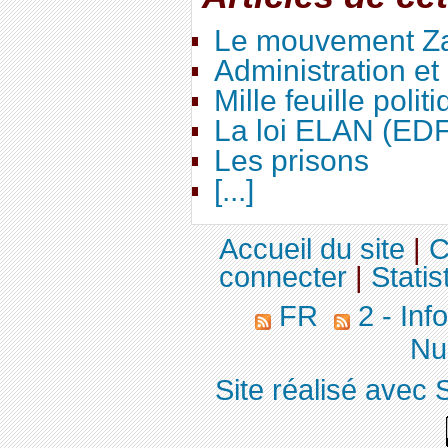
Le mouvement Za
Administration e
Mille feuille polit
La loi ELAN (ED
Les prisons
[...]
Accueil du site
|
C
connecter
|
Statis
FR
2 - Inf
Nuc
Site réalisé avec 