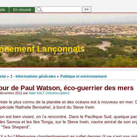
site
En résumé
onnement Lançonnais
site
2 - Informations générales
Politique et environnement
>
>
our de Paul Watson, éco-guerrier des mers
 décembre 2012
par
Alain KALT (retranscription)
viste le plus connu de la planète et des océans est à nouveau en mer. 
péciale Nathalie Bensahel, à bord du Steve Irwin.
n est bien vivant, on l’a rencontré. Dans le Pacifique Sud, quelque pa
Iles Samoa et les Iles Tonga, sur le Steve Irwin, navire amiral de son or
e "Sea Sheperd".
il a fui l’Allemagne clandestinement en juillet dernier (il ne s’est pas p