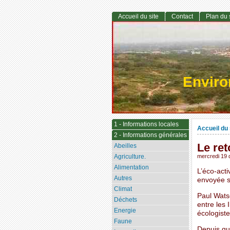
Accueil du site
Contact
Plan du 
Envir
1 - Informations locales
Accueil du 
2 - Informations générales
Le ret
Abeilles
Agriculture.
mercredi 19
Alimentation
L’éco-acti
Autres
envoyée s
Climat
Paul Watso
Déchets
entre les 
Energie
écologist
Faune
Depuis qu’