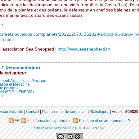
udiciaire qui lui était imposé sur une vieille requête du Costa Rica), l’éco
nnu de la planète et des océans, le défenseur en chef des baleines et 
s marins avait disparu des écrans radars.
ur :
mpsreel.nouvelobs.com/planete/20121207.OBS1829/a-bord-du-steve-irw
on.html
e l’association Sea Shepperd :
http://www.seashepherd.fr/
T (retranscription)
de cet auteur
ment Zapatiste au Mexique
ation et Médecine
lle politique
LAN (EDF et ENEDIS)
ns
Accueil du site
|
Contact
|
Plan du site
|
Se connecter
|
Statistiques
|
visites :
305820
?
FR
2 - Informations générales
Politique et environnement
Site réalisé avec SPIP 2.0.10
+
AHUNTSIC