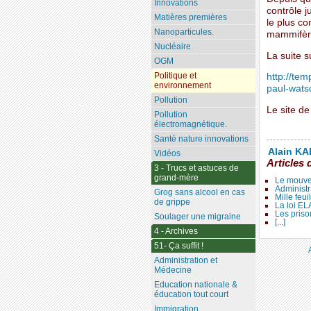
Innovations
contrôle j
Matières premières
le plus co
Nanoparticules.
mammifère
Nucléaire
La suite s
OGM
Politique et
http://te
environnement
paul-wats
Pollution
Le site d
Pollution
électromagnétique.
Santé nature innovations
Alain KAL
Vidéos
Articles 
3 - Trucs et astuces de
grand-mère
Le mouve
Administr
Grog sans alcool en cas
Mille feui
de grippe
La loi E
Les priso
Soulager une migraine
[...]
4 - Archives
51- Ça suffit !
Administration et
Médecine
Education nationale &
éducation tout court
Immigration