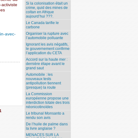
Si la colonisation était un
-activiste
crime, quid des mines de
des
coltan en Afrique
aujourd’hui ???.
Le Canada tarifie le
carbone
Organiser la rupture avec
in-avec-
l’automobile polluante
Ignorant les avis négatifs,
le gouvernement confirme
l’application du CETA
Accord sur la haute mer :
dernière étape avant le
grand saut
Automobile : les
nouveaux tests
antipollution tiennent
(presque) la route
La Commission
européenne propose une
interdiction totale des trois
néonicotinoïdes
1
Le tribunal Monsanto a
rendu son avis
De l’huile de palme dans
la livre anglaise ?
MENACES SUR LA