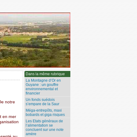
Dans la même rubrique
La Montagne d’Or en
Guyane : un gouffre
environnemental et
financier
Un fonds suédois
De notre
s’empare de la Saur
Méga-entrepôts, maxi
bobards et giga risques
rt en mer
Les Etats généraux de
ganisation
l’alimentation se
concluent sur une note
amère
résenté au