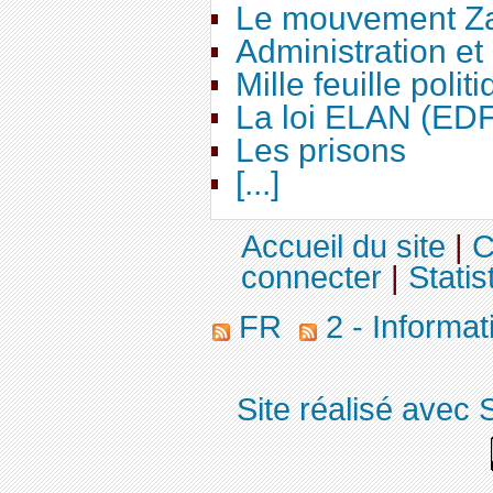
Le mouvement Za
Administration e
Mille feuille polit
La loi ELAN (ED
Les prisons
[...]
Accueil du site
|
C
connecter
|
Statis
FR
2 - Informa
Site réalisé avec 