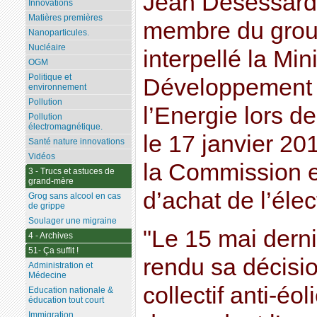
Jean Desessard,
Innovations
Matières premières
membre du grou
Nanoparticules.
Nucléaire
interpellé la Min
OGM
Politique et
Développement 
environnement
Pollution
l’Energie lors d
Pollution
électromagnétique.
le 17 janvier 201
Santé nature innovations
Vidéos
la Commission e
3 - Trucs et astuces de
grand-mère
d’achat de l’élec
Grog sans alcool en cas
de grippe
Soulager une migraine
"Le 15 mai derni
4 - Archives
51- Ça suffit !
rendu sa décisio
Administration et
Médecine
collectif anti-éo
Education nationale &
éducation tout court
Immigration