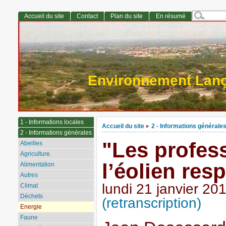
Accueil du site
Contact
Plan du site
En résumé
Environnement Lan
1 - Informations locales
Accueil du site
2 - Informations générale
>
2 - Informations générales
"Les profes
Abeilles
Agriculture.
l’éolien resp
Alimentation
Autres
lundi 21 janvier 20
Climat
Déchets
(retranscription)
Energie
Faune