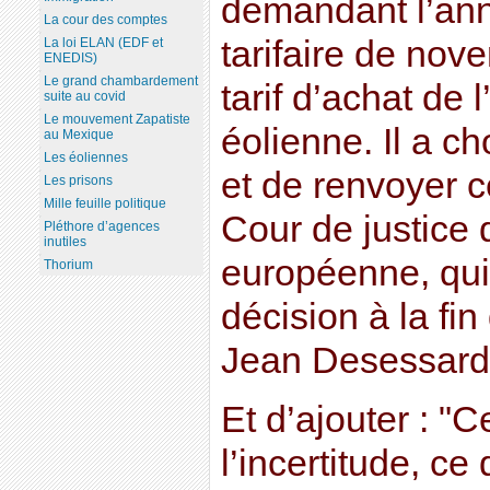
demandant l’annu
La cour des comptes
tarifaire de nov
La loi ELAN (EDF et
ENEDIS)
Le grand chambardement
tarif d’achat de l
suite au covid
Le mouvement Zapatiste
éolienne. Il a ch
au Mexique
Les éoliennes
et de renvoyer c
Les prisons
Mille feuille politique
Cour de justice 
Pléthore d’agences
inutiles
européenne, qui
Thorium
décision à la fi
Jean Desessard
Et d’ajouter : "C
l’incertitude, ce