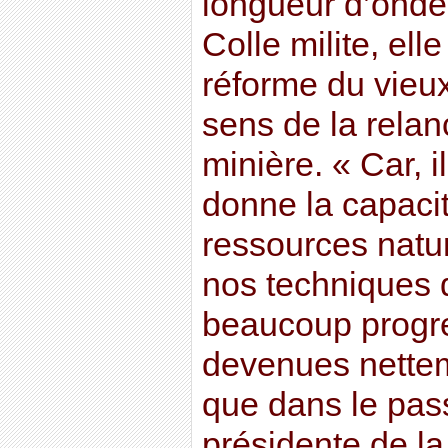
longueur d’onde.
Colle milite, ell
réforme du vieux
sens de la relanc
minière. « Car, i
donne la capaci
ressources natur
nos techniques d
beaucoup progre
devenues nettem
que dans le pass
présidente de la