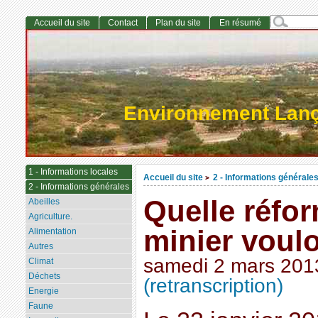
Accueil du site
Contact
Plan du site
En résumé
Environnement Lan
1 - Informations locales
Accueil du site
2 - Informations générale
>
2 - Informations générales
Quelle réfo
Abeilles
Agriculture.
minier voul
Alimentation
Autres
samedi 2 mars 201
Climat
Déchets
(retranscription)
Energie
Faune