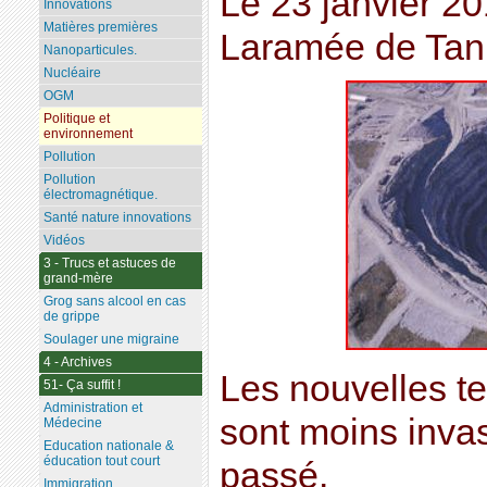
Le 23 janvier 20
Innovations
Matières premières
Laramée de Tan
Nanoparticules.
Nucléaire
OGM
Politique et
environnement
Pollution
Pollution
électromagnétique.
Santé nature innovations
Vidéos
3 - Trucs et astuces de
grand-mère
Grog sans alcool en cas
de grippe
Soulager une migraine
4 - Archives
Les nouvelles t
51- Ça suffit !
Administration et
sont moins inva
Médecine
Education nationale &
éducation tout court
passé.
Immigration