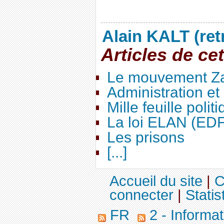
Alain KALT (ret
Articles de ce
Le mouvement Za
Administration e
Mille feuille polit
La loi ELAN (ED
Les prisons
[...]
Accueil du site
|
C
connecter
|
Statis
FR
2 - Informa