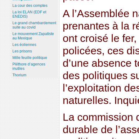
La cour des comptes
A l’Assemblée na
La loi ELAN (EDF et
ENEDIS)
prenantes à la 
Le grand chambardement
suite au covid
Le mouvement Zapatiste
ont croisé le fer
au Mexique
Les éoliennes
policées, ces d
Les prisons
Mille feuille politique
d’une absence t
Pléthore d’agences
inutiles
des politiques su
Thorium
l’exploitation d
naturelles. Inqui
La commission 
durable de l’as