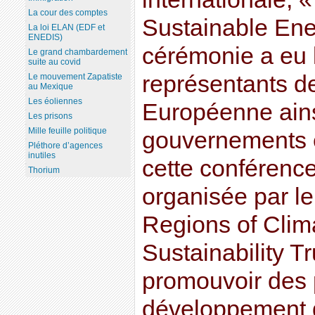
La cour des comptes
Sustainable Ene
La loi ELAN (EDF et
ENEDIS)
cérémonie a eu l
Le grand chambardement
suite au covid
représentants d
Le mouvement Zapatiste
au Mexique
Les éoliennes
Européenne ains
Les prisons
Mille feuille politique
gouvernements e
Pléthore d’agences
inutiles
cette conférence
Thorium
organisée par le
Regions of Clim
Sustainability T
promouvoir des 
développement 