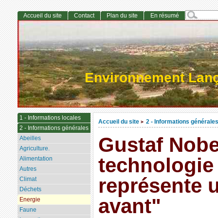
Accueil du site
Contact
Plan du site
En résumé
Environnement Lan
1 - Informations locales
Accueil du site
2 - Informations générale
>
2 - Informations générales
Gustaf Nobel
Abeilles
Agriculture.
technologi
Alimentation
Autres
représente 
Climat
Déchets
avant"
Energie
Faune