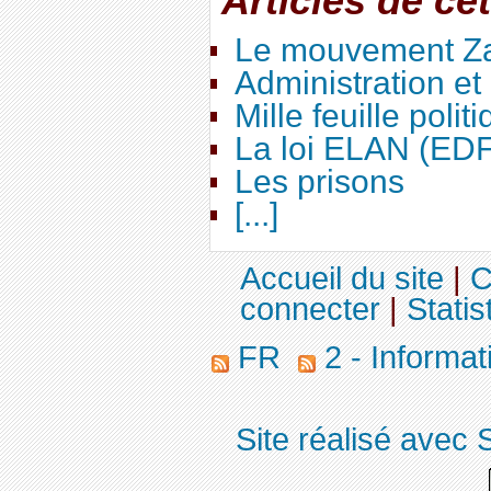
Articles de ce
Le mouvement Za
Administration e
Mille feuille polit
La loi ELAN (ED
Les prisons
[...]
Accueil du site
|
C
connecter
|
Statis
FR
2 - Informa
Site réalisé avec 