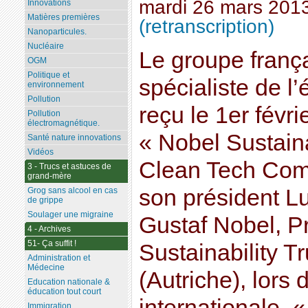
mardi 26 mars 201
Innovations
Matières premières
(retranscription)
Nanoparticules.
Nucléaire
Le groupe franç
OGM
Politique et
spécialiste de l
environnement
Pollution
reçu le 1er févrie
Pollution
électromagnétique.
« Nobel Sustain
Santé nature innovations
Vidéos
Clean Tech Com
3 - Trucs et astuces de
grand-mère
son président L
Grog sans alcool en cas
de grippe
Soulager une migraine
Gustaf Nobel, P
4 - Archives
51- Ça suffit !
Sustainability T
Administration et
Médecine
(Autriche), lors
Education nationale &
éducation tout court
internationale, 
Immigration