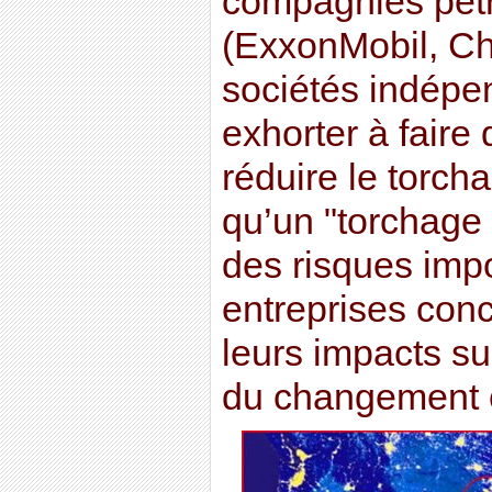
compagnies pétr
(ExxonMobil, Che
sociétés indépe
exhorter à faire
réduire le torch
qu’un "torchage 
des risques impo
entreprises con
leurs impacts sur
du changement c