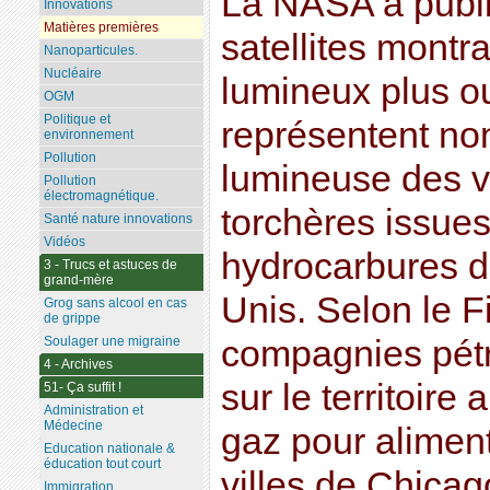
La NASA a publ
Innovations
Matières premières
satellites montr
Nanoparticules.
Nucléaire
lumineux plus o
OGM
Politique et
représentent non
environnement
Pollution
lumineuse des vi
Pollution
électromagnétique.
torchères issues
Santé nature innovations
Vidéos
hydrocarbures d
3 - Trucs et astuces de
grand-mère
Unis. Selon le F
Grog sans alcool en cas
de grippe
Soulager une migraine
compagnies pétro
4 - Archives
sur le territoire
51- Ça suffit !
Administration et
Médecine
gaz pour aliment
Education nationale &
éducation tout court
villes de Chica
Immigration