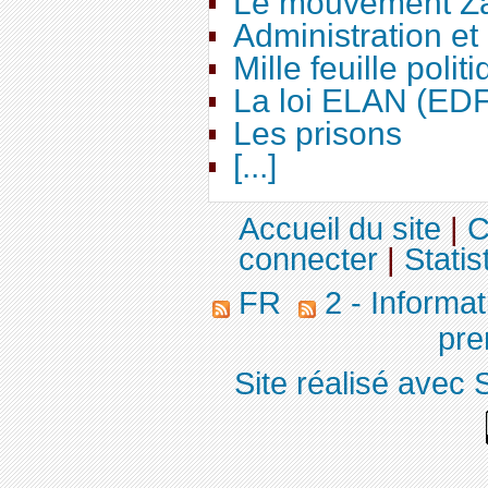
Le mouvement Za
Administration e
Mille feuille polit
La loi ELAN (ED
Les prisons
[...]
Accueil du site
|
C
connecter
|
Statis
FR
2 - Informa
pre
Site réalisé avec 