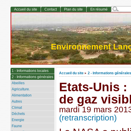
Accueil du site
Contact
Plan du site
En résumé
Environnement Lan
1 - Informations locales
Accueil du site
2 - Informations générale
>
2 - Informations générales
Etats-Unis :
Abeilles
Agriculture.
de gaz visib
Alimentation
Autres
mardi 19 mars 201
Climat
Déchets
(retranscription)
Energie
Faune