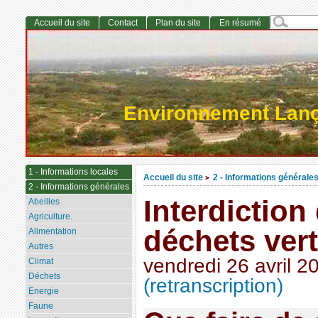
Accueil du site
Contact
Plan du site
En résumé
Environnement Lan
1 - Informations locales
Accueil du site
2 - Informations générale
>
2 - Informations générales
Interdiction
Abeilles
Agriculture.
déchets verts
Alimentation
Autres
vendredi 26 avril 2
Climat
Déchets
(retranscription)
Energie
Faune