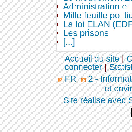
Administration e
Mille feuille polit
La loi ELAN (ED
Les prisons
[...]
Accueil du site
|
C
connecter
|
Statis
FR
2 - Informa
et env
Site réalisé avec 