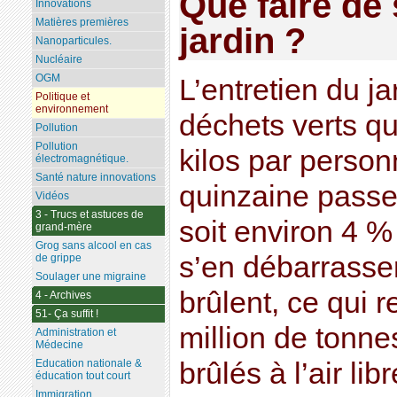
Que faire de
Innovations
Matières premières
jardin ?
Nanoparticules.
Nucléaire
OGM
L’entretien du j
Politique et
environnement
déchets verts qu
Pollution
Pollution
kilos par person
électromagnétique.
Santé nature innovations
quinzaine passen
Vidéos
3 - Trucs et astuces de
soit environ 4 
grand-mère
Grog sans alcool en cas
s’en débarrasser
de grippe
Soulager une migraine
brûlent, ce qui 
4 - Archives
51- Ça suffit !
million de tonne
Administration et
Médecine
brûlés à l’air l
Education nationale &
éducation tout court
Immigration