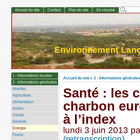
Accueil du site
Contact
Plan du site
En résumé
Environnement Lan
1 - Informations locales
Accueil du site
2 - Informations générale
>
2 - Informations générales
Santé : les 
Abeilles
Agriculture.
charbon eu
Alimentation
Autres
à l’index
Climat
Déchets
lundi 3 juin 2013
p
Energie
Faune
(retranscription)