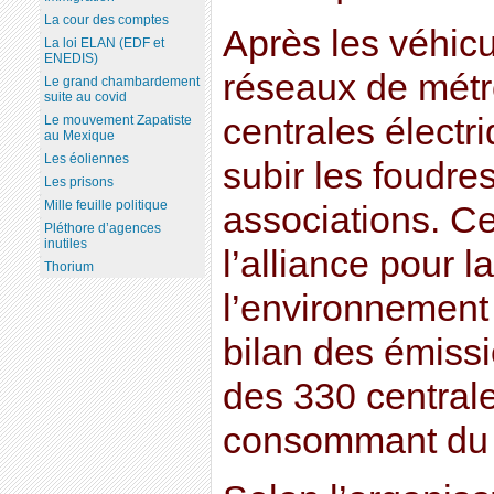
La cour des comptes
Après les véhicu
La loi ELAN (EDF et
ENEDIS)
réseaux de métro
Le grand chambardement
suite au covid
centrales électr
Le mouvement Zapatiste
au Mexique
Les éoliennes
subir les foudre
Les prisons
Mille feuille politique
associations. Ce
Pléthore d’agences
inutiles
l’alliance pour l
Thorium
l’environnement 
bilan des émiss
des 330 central
consommant du 