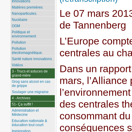
Innovations
Matières premières
Le 07 mars 201
Nanoparticules.
Nucléaire
de Tannenberg
OGM
Politique et
environnement
L’Europe compte
Pollution
Pollution
centrales au ch
électromagnétique.
Santé nature innovations
Vidéos
Dans un rapport 
3 - Trucs et astuces de
grand-mère
mars, l’Alliance 
Grog sans alcool en cas
de grippe
l’environnement 
Soulager une migraine
4 - Archives
des centrales t
51- Ça suffit !
Administration et
consommant du 
Médecine
Education nationale &
conséquences sa
éducation tout court
Immigration