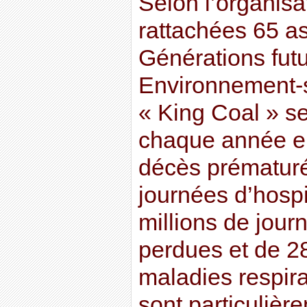
Selon l’organisa
rattachées 65 a
Générations futu
Environnement-sa
« King Coal » s
chaque année e
décès prématuré
journées d’hospi
millions de jour
perdues et de 28
maladies respira
sont particulièr