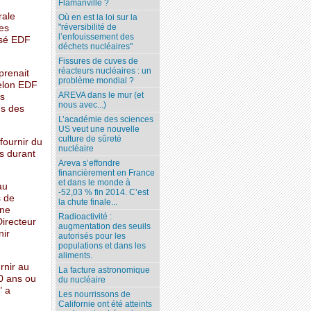
Flamanville ?
rale
Où en est la loi sur la
"réversibilité de
les
l’enfouissement des
isé EDF
déchets nucléaires"
Fissures de cuves de
réacteurs nucléaires : un
prenait
problème mondial ?
Selon EDF
AREVA dans le mur (et
ns
nous avec...)
us des
L’académie des sciences
US veut une nouvelle
culture de sûreté
fournir du
nucléaire
es durant
Areva s’effondre
financièrement en France
et dans le monde à
au
-52,03 % fin 2014. C’est
s de
la chute finale...
une
Radioactivité :
Directeur
augmentation des seuils
nir
autorisés pour les
populations et dans les
aliments.
rnir au
La facture astronomique
0 ans ou
du nucléaire
" a
Les nourrissons de
Californie ont été atteints