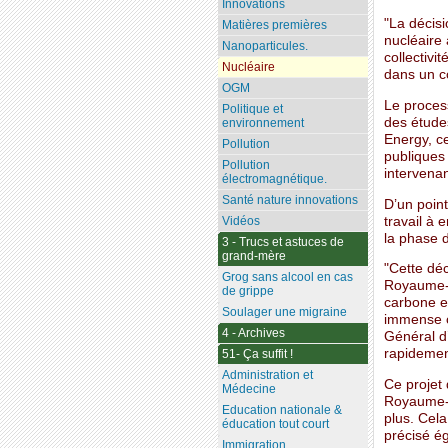
Innovations
"La décis
Matières premières
nucléaire 
Nanoparticules.
collectivi
Nucléaire
dans un 
OGM
Le process
Politique et
des études
environnement
Energy, ce
Pollution
publiques
Pollution
intervenan
électromagnétique.
Santé nature innovations
D’un point
travail à 
Vidéos
la phase d
3 - Trucs et astuces de
grand-mère
"Cette dé
Grog sans alcool en cas
Royaume-U
de grippe
carbone e
Soulager une migraine
immense c
4 - Archives
Général d
rapidement
51- Ça suffit !
Administration et
Ce projet 
Médecine
Royaume-U
Education nationale &
plus. Cel
éducation tout court
précisé ég
Immigration