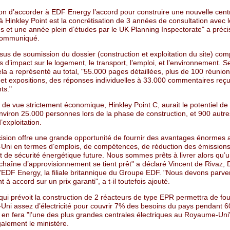
ion d’accorder à EDF Energy l’accord pour construire une nouvelle cent
à Hinkley Point est la concrétisation de 3 années de consultation avec 
tés et une année plein d’études par le UK Planning Inspectorate" a préc
communiqué.
us de soumission du dossier (construction et exploitation du site) com
 d’impact sur le logement, le transport, l’emploi, et l’environnement. 
la a représenté au total, "55.000 pages détaillées, plus de 100 réunio
 et expositions, des réponses individuelles à 33.000 commentaires reç
ts."
 de vue strictement économique, Hinkley Point C, aurait le potentiel de 
environ 25.000 personnes lors de la phase de construction, et 900 autr
’exploitation.
cision offre une grande opportunité de fournir des avantages énormes 
ni en termes d’emplois, de compétences, de réduction des émission
t de sécurité énergétique future. Nous sommes prêts à livrer alors qu’
haîne d’approvisionnement se tient prêt" a déclaré Vincent de Rivaz, 
’EDF Energy, la filiale britannique du Groupe EDF. "Nous devons parve
 à accord sur un prix garanti", a t-il toutefois ajouté.
qui prévoit la construction de 2 réacteurs de type EPR permettra de fou
ni assez d’électricité pour couvrir 7% des besoins du pays pendant 6
a en fera "l’une des plus grandes centrales électriques au Royaume-Uni
alement le ministère.