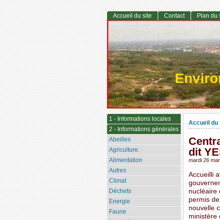
Accueil du site
Contact
Plan du 
Envir
1 - Informations locales
Accueil du 
2 - Informations générales
Centra
Abeilles
dit Y
Agriculture.
Alimentation
mardi 26 ma
Autres
Accueilli
Climat
gouvernem
Déchets
nucléaire
permis de 
Energie
nouvelle 
Faune
ministère