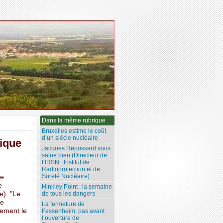
Dans la même rubrique
Bruxelles estime le coût
d’un siècle nucléaire
nique
Jacques Repussard vous
salue bien (Directeur de
l’IRSN : Institut de
Radioprotection et de
Sureté Nucléaire)
le
e
Hinkley Point : la semaine
e). "Le
de tous les dangers
re
La fermeture de
lement le
Fessenheim, pas avant
l’ouverture de