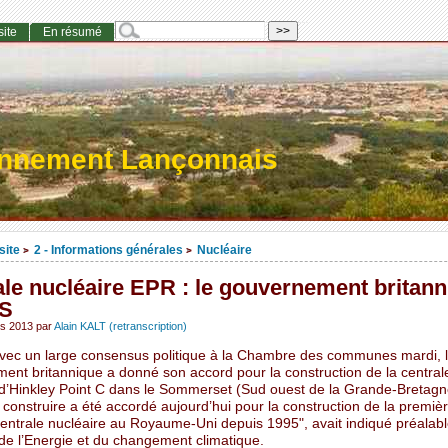
site
En résumé
onnement Lançonnais
site
2 - Informations générales
Nucléaire
>
>
le nucléaire EPR : le gouvernement britan
ES
rs 2013
par
Alain KALT (retranscription)
 avec un large consensus politique à la Chambre des communes mardi, 
ent britannique a donné son accord pour la construction de la central
 d’Hinkley Point C dans le Sommerset (Sud ouest de la Grande-Bretagn
construire a été accordé aujourd’hui pour la construction de la premiè
centrale nucléaire au Royaume-Uni depuis 1995", avait indiqué préalab
 de l’Energie et du changement climatique.