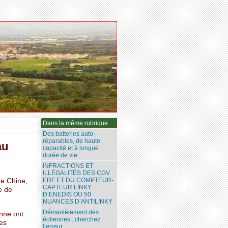
Dans la même rubrique
Des batteries auto-
réparables, de haute
au
capacité et à longue
durée de vie
INFRACTIONS ET
ILLÉGALITÉS DES CGV
EDF ET DU COMPTEUR-
de Chine,
CAPTEUR LINKY
e de
D’ENEDIS OU 50
NUANCES D’ANTILINKY
Démantèlement des
enne ont
éoliennes : cherchez
es
l’erreur...