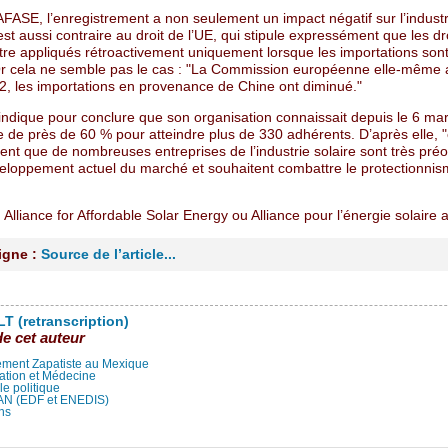
AFASE, l’enregistrement a non seulement un impact négatif sur l’industri
est aussi contraire au droit de l’UE, qui stipule expressément que les dr
tre appliqués rétroactivement uniquement lorsque les importations sont
r cela ne semble pas le cas : "La Commission européenne elle-même
2, les importations en provenance de Chine ont diminué."
 indique pour conclure que son organisation connaissait depuis le 6 ma
 de près de 60 % pour atteindre plus de 330 adhérents. D’après elle, "
dent que de nombreuses entreprises de l’industrie solaire sont très pr
veloppement actuel du marché et souhaitent combattre le protectionnis
 Alliance for Affordable Solar Energy ou Alliance pour l’énergie solaire
ligne :
Source de l’article...
T (retranscription)
de cet auteur
ment Zapatiste au Mexique
ation et Médecine
lle politique
LAN (EDF et ENEDIS)
ns