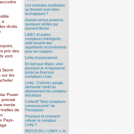
’accroitre
Les centrales nucléaires
au thorium sont-elles
écologiques ?
sible
Gazole versus essence,
, a
quelques vérités qui
es droits.
peuvent fâcher
e
LINKY et autres
compteurs intelligents :
petit résumé des
erpoint,
stupéfiants inconvénients
es prix des
pour les usagers.
ls vont
Linky et assurances
En tant que Maire, voici
pourquoi je m’opposerai
t Storm
jusqu’au bout aux
 sur les
compteurs Linky
acheter
Linky : Corinne Lepage
demande l’arrêt du
déploiement du compteur
olar Power
électrique
a précisé
Collectif "Stop compteurs
e inertie
communicants" de
ormelles de
Forcalquier
on
Pourquoi et comment
ux Pays-
refuser le compteur
Linky ?
tage
REFUS DU « LINKY », le