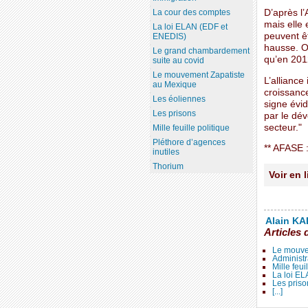
D’après l’
La cour des comptes
mais elle 
La loi ELAN (EDF et
peuvent ê
ENEDIS)
hausse. O
Le grand chambardement
qu’en 201
suite au covid
Le mouvement Zapatiste
L’alliance
au Mexique
croissance
Les éoliennes
signe évi
Les prisons
par le dé
secteur."
Mille feuille politique
Pléthore d’agences
** AFASE :
inutiles
Thorium
Voir en 
Alain KAL
Articles 
Le mouve
Administr
Mille feui
La loi E
Les priso
[...]