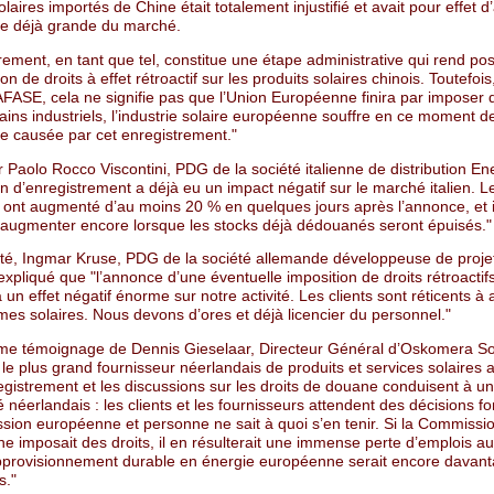
olaires importés de Chine était totalement injustifié et avait pour effet d
ude déjà grande du marché.
rement, en tant que tel, constitue une étape administrative qui rend pos
ion de droits à effet rétroactif sur les produits solaires chinois. Toutefois
AFASE, cela ne signifie pas que l’Union Européenne finira par imposer d
ains industriels, l’industrie solaire européenne souffre en ce moment d
ude causée par cet enregistrement."
r Paolo Rocco Viscontini, PDG de la société italienne de distribution En
ion d’enregistrement a déjà eu un impact négatif sur le marché italien. L
ont augmenté d’au moins 20 % en quelques jours après l’annonce, et i
augmenter encore lorsque les stocks déjà dédouanés seront épuisés."
té, Ingmar Kruse, PDG de la société allemande développeuse de proje
xpliqué que "l’annonce d’une éventuelle imposition de droits rétroactifs
un effet négatif énorme sur notre activité. Les clients sont réticents à 
es solaires. Nous devons d’ores et déjà licencier du personnel."
ème témoignage de Dennis Gieselaar, Directeur Général d’Oskomera S
 le plus grand fournisseur néerlandais de produits et services solaires 
egistrement et les discussions sur les droits de douane conduisent à un
néerlandais : les clients et les fournisseurs attendent des décisions f
sion européenne et personne ne sait à quoi s’en tenir. Si la Commissi
e imposait des droits, il en résulterait une immense perte d’emplois a
approvisionnement durable en énergie européenne serait encore davan
s."