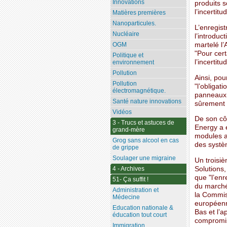
Innovations
produits s
l’incertit
Matières premières
Nanoparticules.
L’enregist
Nucléaire
l’introduct
martelé l’
OGM
"Pour cert
Politique et
l’incertit
environnement
Pollution
Ainsi, pou
Pollution
"l’obligat
électromagnétique.
panneaux 
Santé nature innovations
sûrement 
Vidéos
De son cô
3 - Trucs et astuces de
Energy a e
grand-mère
modules a 
Grog sans alcool en cas
des systèm
de grippe
Soulager une migraine
Un troisi
Solutions,
4 - Archives
que "l’enr
51- Ça suffit !
du marché 
Administration et
la Commis
Médecine
européenn
Education nationale &
Bas et l’
éducation tout court
compromi
Immigration