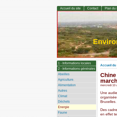
Accueil du site
Contact
Plan du 
Envir
1 - Informations locales
Accueil du 
2 - Informations générales
Chine 
Abeilles
march
Agriculture.
Alimentation
mercredi 10 a
Autres
Une audie
Climat
organisée
Déchets
Bruxelles.
Energie
Des cadre
Faune
en effet 