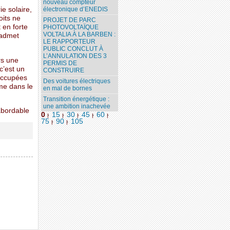
nouveau compteur
e solaire,
électronique d’ENEDIS
oits ne
PROJET DE PARC
 en forte
PHOTOVOLTAÏQUE
VOLTALIA À LA BARBEN :
 admet
LE RAPPORTEUR
PUBLIC CONCLUT À
L’ANNULATION DES 3
rs une
PERMIS DE
c’est un
CONSTRUIRE
éoccupées
Des voitures électriques
me dans le
en mal de bornes
Transition énergétique :
une ambition inachevée
 abordable
0
15
30
45
60
|
|
|
|
|
75
90
105
|
|