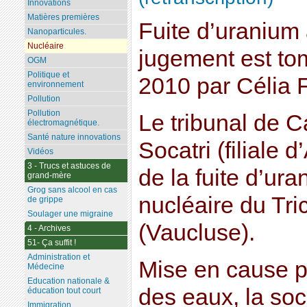
Innovations
Matières premières
Fuite d’uranium a
Nanoparticules.
Nucléaire
jugement est to
OGM
Politique et
2010 par Célia 
environnement
Pollution
Pollution
Le tribunal de C
électromagnétique.
Santé nature innovations
Socatri (filiale d
Vidéos
3 - Trucs et astuces de
de la fuite d’ura
grand-mère
Grog sans alcool en cas
nucléaire du Tri
de grippe
Soulager une migraine
(Vaucluse).
4 - Archives
51- Ça suffit !
Administration et
Mise en cause po
Médecine
Education nationale &
des eaux, la so
éducation tout court
Immigration