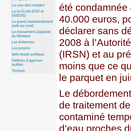
été condamnée 
La cour des comptes
La loi ELAN (EDF et
ENEDIS)
40.000 euros, p
Le grand chambardement
suite au covid
déclarer sans dél
Le mouvement Zapatiste
au Mexique
2008 à l’Autorit
Les éoliennes
Les prisons
(IRSN) et au pré
Mille feuille politique
Pléthore d’agences
moins que ce qui
inutiles
Thorium
le parquet en jui
Le débordement 
de traitement de
contaminé tempo
d’eau proches du