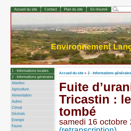
Accueil du site
Contact
Plan du site
En résumé
Environnement Lan
1 - Informations locales
Accueil du site
2 - Informations générale
>
2 - Informations générales
Fuite d’ura
Abeilles
Agriculture.
Tricastin : 
Alimentation
Autres
tombé
Climat
Déchets
samedi 16 octobre
Energie
Faune
(retranscription)