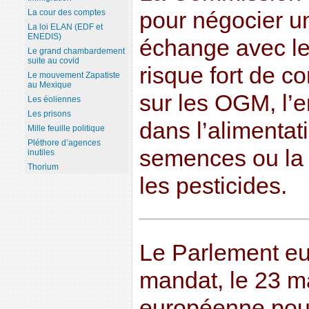
pour négocier un
La cour des comptes
La loi ELAN (EDF et
ENEDIS)
échange avec le
Le grand chambardement
suite au covid
risque fort de c
Le mouvement Zapatiste
au Mexique
sur les OGM, l’
Les éoliennes
Les prisons
dans l’alimentat
Mille feuille politique
Pléthore d’agences
semences ou la 
inutiles
Thorium
les pesticides.
Le Parlement e
mandat, le 23 m
européenne pour