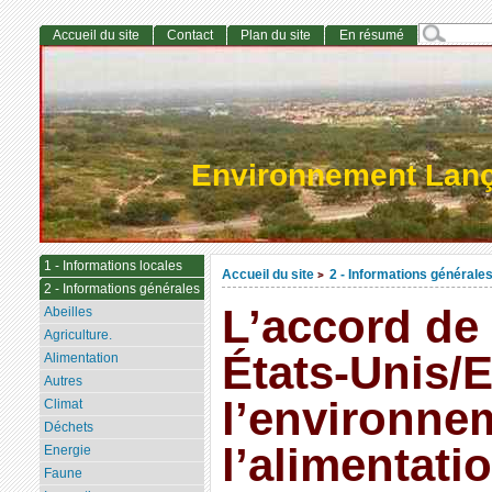
Accueil du site
Contact
Plan du site
En résumé
Environnement Lan
1 - Informations locales
Accueil du site
2 - Informations générale
>
2 - Informations générales
L’accord de
Abeilles
Agriculture.
États-Unis/
Alimentation
Autres
l’environne
Climat
Déchets
l’alimentati
Energie
Faune