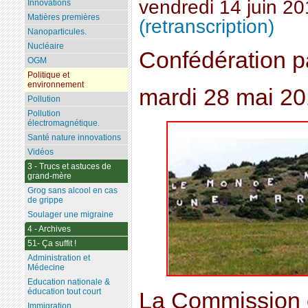
vendredi 14 juin 2
Innovations
Matières premières
(retranscription)
Nanoparticules.
Nucléaire
Confédération 
OGM
Politique et
environnement
mardi 28 mai 2
Pollution
Pollution
électromagnétique.
Santé nature innovations
Vidéos
3 - Trucs et astuces de
grand-mère
Grog sans alcool en cas
de grippe
Soulager une migraine
4 - Archives
51- Ça suffit !
Administration et
Médecine
Education nationale &
éducation tout court
La Commission 
Immigration