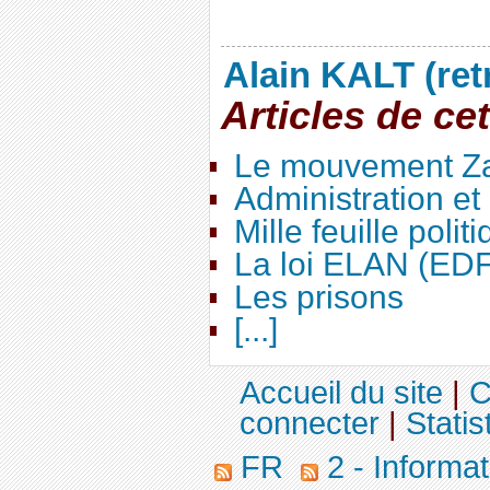
Alain KALT (ret
Articles de ce
Le mouvement Za
Administration e
Mille feuille polit
La loi ELAN (ED
Les prisons
[...]
Accueil du site
|
C
connecter
|
Statis
FR
2 - Informa