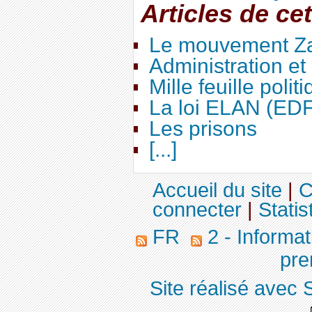
Articles de ce
Le mouvement Za
Administration e
Mille feuille polit
La loi ELAN (ED
Les prisons
[...]
Accueil du site
|
C
connecter
|
Statis
FR
2 - Informa
pre
Site réalisé avec 