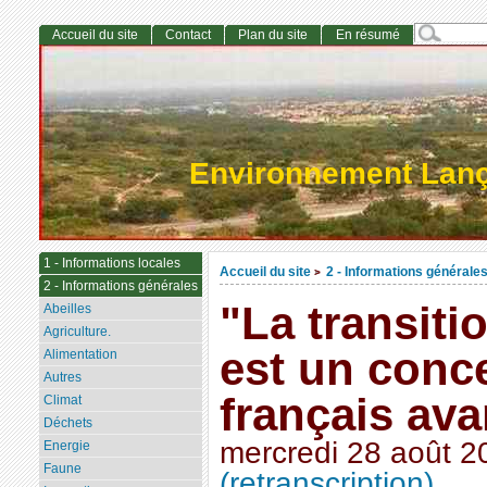
Accueil du site
Contact
Plan du site
En résumé
Environnement Lan
1 - Informations locales
Accueil du site
2 - Informations générale
>
2 - Informations générales
"La transiti
Abeilles
Agriculture.
est un conce
Alimentation
Autres
français ava
Climat
Déchets
mercredi 28 août 2
Energie
Faune
(retranscription)