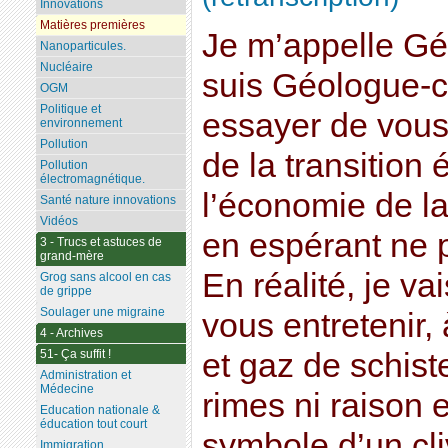
Innovations
Matières premières
Je m’appelle Gé
Nanoparticules.
Nucléaire
suis Géologue-co
OGM
Politique et
essayer de vous 
environnement
Pollution
de la transition
Pollution
électromagnétique.
l’économie de la
Santé nature innovations
Vidéos
en espérant ne 
3 - Trucs et astuces de
grand-mère
En réalité, je v
Grog sans alcool en cas
de grippe
Soulager une migraine
vous entretenir,
4 - Archives
51- Ça suffit !
et gaz de schist
Administration et
Médecine
rimes ni raison 
Education nationale &
éducation tout court
symbole d’un cl
Immigration