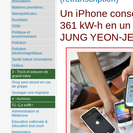
Innovations
Matières premières
Un iPhone con
Nanoparticules.
Nucléaire
361 kW-h en un
OGM
Politique et
JUNG YEON-JE
environnement
Pollution
Pollution
électromagnétique.
Santé nature innovations
Vidéos
3 - Trucs et astuces de
grand-mère
Grog sans alcool en cas
de grippe
Soulager une migraine
4 - Archives
51- Ça suffit !
Administration et
Médecine
Education nationale &
éducation tout court
Immigration