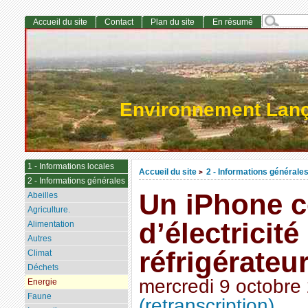
Accueil du site
Contact
Plan du site
En résumé
Environnement Lan
1 - Informations locales
Accueil du site
2 - Informations générale
>
2 - Informations générales
Un iPhone 
Abeilles
Agriculture.
d’électricit
Alimentation
Autres
réfrigérateu
Climat
Déchets
mercredi 9 octobre
Energie
Faune
(retranscription)