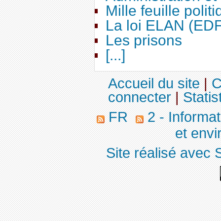
Mille feuille polit
La loi ELAN (ED
Les prisons
[...]
Accueil du site
|
C
connecter
|
Statis
FR
2 - Informa
et env
Site réalisé avec 