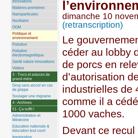
l’environne
Innovations
Matières premières
dimanche 10 nove
Nanoparticules.
Nucléaire
(retranscription)
OGM
Politique et
Le gouvernement
environnement
Pollution
céder au lobby d
Pollution
électromagnétique.
de porcs en rele
Santé nature innovations
Vidéos
d’autorisation d
3 - Trucs et astuces de
grand-mère
Grog sans alcool en cas
industrielles de
de grippe
Soulager une migraine
comme il a cédé
4 - Archives
51- Ça suffit !
1000 vaches.
Administration et
Médecine
Education nationale &
Devant ce recul
éducation tout court
Immigration