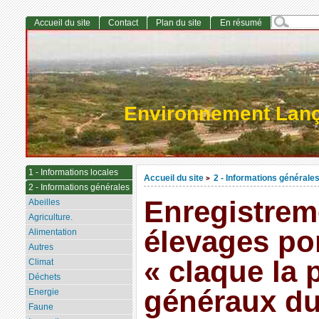
Accueil du site
Contact
Plan du site
En résumé
Environnement Lan
1 - Informations locales
Accueil du site
2 - Informations générale
>
2 - Informations générales
Enregistrem
Abeilles
Agriculture.
élevages po
Alimentation
Autres
« claque la 
Climat
Déchets
généraux du
Energie
Faune