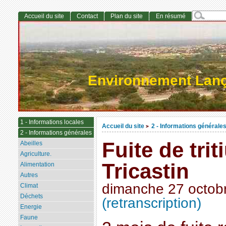
Accueil du site
Contact
Plan du site
En résumé
Environnement Lan
1 - Informations locales
Accueil du site
2 - Informations générale
>
2 - Informations générales
Fuite de trit
Abeilles
Agriculture.
Tricastin
Alimentation
Autres
dimanche 27 octob
Climat
Déchets
(retranscription)
Energie
Faune