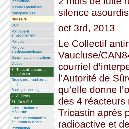
2 mois de fuite 
Innovations
Matières premières
silence asourdi
Nanoparticules.
Nucléaire
oct 3rd, 2013
OGM
Politique et
environnement
Le Collectif anti
Pollution
Pollution
électromagnétique.
Vaucluse/CAN84 
Santé nature innovations
courriel d’interp
Vidéos
3 - Trucs et astuces de
grand-mère
l’Autorité de Sû
Grog sans alcool en cas
de grippe
qu’elle donne l’o
Soulager une migraine
4 - Archives
des 4 réacteurs 
51- Ça suffit !
Administration et
Tricastin après 
Médecine
Education nationale &
radioactive et d
éducation tout court
Immigration