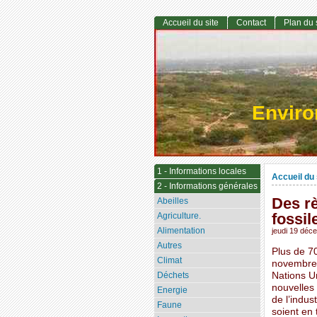
Accueil du site
Contact
Plan du 
Envir
1 - Informations locales
Accueil du 
2 - Informations générales
Des rè
Abeilles
fossil
Agriculture.
Alimentation
jeudi 19 déc
Autres
Plus de 70
Climat
novembre 
Déchets
Nations U
nouvelles 
Energie
de l’indus
Faune
soient en 