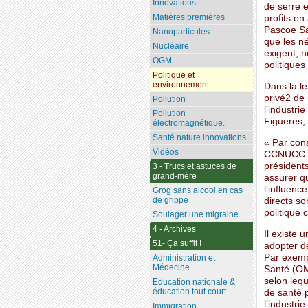
Innovations
de serre 
Matières premières
profits en
Pascoe Sa
Nanoparticules.
que les né
Nucléaire
exigent, n
OGM
politiques 
Politique et
environnement
Dans la le
privé2 de
Pollution
l’industri
Pollution
Figueres, 
électromagnétique.
Santé nature innovations
« Par cons
Vidéos
CCNUCC et 
présidents
3 - Trucs et astuces de
grand-mère
assurer qu
l’influenc
Grog sans alcool en cas
de grippe
directs s
politique 
Soulager une migraine
4 - Archives
Il existe 
51- Ça suffit !
adopter de
Par exempl
Administration et
Médecine
Santé (OMW
selon lequ
Education nationale &
éducation tout court
de santé p
l’industri
Immigration