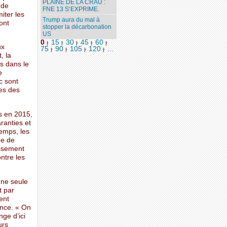
PLAINE DE LA CRAU :
 de
FNE 13 S’EXPRIME.
miter les
Trump aura du mal à
ont
stopper la décarbonation
US
0
15
30
45
60
|
|
|
|
|
ux
75
90
105
120
...
|
|
|
|
, la
s dans le
e
c sont
tes des
is en 2015,
ranties et
temps, les
ue de
issement
ontre les
une seule
t par
ent
nce. « On
nge d’ici
urs