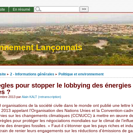
site
En résumé
onnement Lançonnais
site
2 - Informations générales
Politique et environnement
>
>
gles pour stopper le lobbying des énergies
es ?
embre 2013
par
Alain KALT (retranscription)
 organisations de la société civile dans le monde ont publié une lettre 
2013 appelant l’Organisation des Nations Unies et la Convention-cadr
nies sur les changements climatiques (CCNUCC) à mettre en œuvre d
règles pour protéger les négociations mondiales sur le climat de l’infl
trie des énergies fossiles. « Faut-il s’étonner que les pays riches et indu
train de renier leurs engagements sur les réductions d’émissions de ga