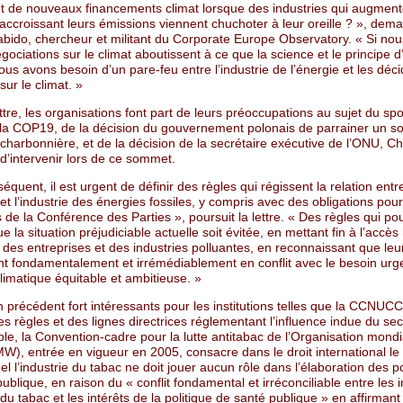
et de nouveaux financements climat lorsque des industries qui augment
 accroissant leurs émissions viennent chuchoter à leur oreille ? », dem
bido, chercheur et militant du Corporate Europe Observatory. « Si nou
gociations sur le climat aboutissent à ce que la science et le principe d
ous avons besoin d’un pare-feu entre l’industrie de l’énergie et les déc
sur le climat. »
ttre, les organisations font part de leurs préoccupations au sujet du sp
 la COP19, de la décision du gouvernement polonais de parrainer un 
e charbonnière, et de la décision de la secrétaire exécutive de l’ONU, Ch
d’intervenir lors de ce sommet.
équent, il est urgent de définir des règles qui régissent la relation entre
l’industrie des énergies fossiles, y compris avec des obligations pour
 de la Conférence des Parties », poursuit la lettre. « Des règles qui po
e la situation préjudiciable actuelle soit évitée, en mettant fin à l’accès
e des entreprises et des industries polluantes, en reconnaissant que leur
ont fondamentalement et irrémédiablement en conflit avec le besoin urg
climatique équitable et ambitieuse. »
un précédent fort intéressants pour les institutions telles que la CCNUC
s règles et des lignes directrices réglementant l’influence indue du sec
e, la Convention-cadre pour la lutte antitabac de l’Organisation mondi
), entrée en vigueur en 2005, consacre dans le droit international le 
el l’industrie du tabac ne doit jouer aucun rôle dans l’élaboration des po
ublique, en raison du « conflit fondamental et irréconciliable entre les i
e du tabac et les intérêts de la politique de santé publique » en affirmant