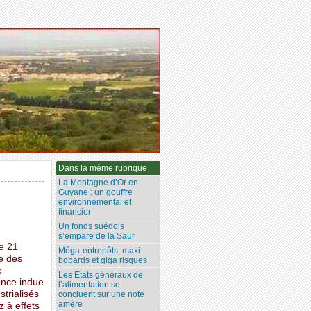
Dans la même rubrique
La Montagne d’Or en
Guyane : un gouffre
environnemental et
financier
Un fonds suédois
s’empare de la Saur
le 21
Méga-entrepôts, maxi
e des
bobards et giga risques
e
Les Etats généraux de
uence indue
l’alimentation se
strialisés
concluent sur une note
amère
z à effets