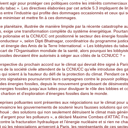
ivent agir pour protéger ces politiques contre les intérêts commerciaux
e du tabac ». Les directives élaborées par cet article 5.3 impliquent de li
ns entre l’industrie qui profite des dommages occasionnés et ceux qui s
e minimiser et mettre fin à ces dommages.
e planétaire, illustrée de manière limpide par la récente catastrophe a
es, exige une transformation complète du système énergétique. Pourtant
e polonaise et la CCNUCC ont positionné le secteur des énergie fossile
conducteur », selon Dipti Bhatnagar, coordinatrice du programme justic
 et énergie des Amis de la Terre International. « Les lobbyistes du taba
écart de l’Organisation mondiale de la santé, alors pourquoi les lobbyis
fossiles devraient être autorisés à siéger aux côtés de la CCNUCC ? »
rspective du prochain accord sur le climat qui devrait être signé à Par
s de la société civile attendent de la CCNUCC qu’elle introduise des ga
 qui soient à la hauteur du défi de la protection du climat. Pendant ce 
ons signataires poursuivront leurs campagnes contre le pouvoir politiq
ie des énergies fossiles, depuis le mouvement grandissant de désinvest
nergies fossiles jusqu’aux luttes pour divulguer le rôle des lobbies et c
 charbon et d’exploration d’énergies fossiles dans le monde.
eprises polluantes sont présentes aux négociations sur le climat pour 
onvaincre les gouvernements de soutenir leurs fausses solutions qui on
choué ; des solutions qui non seulement détruisent le climat mais génèr
d’argent pour les pollueurs », a déclaré Maxime Combes d’ATTAC Fra
 contre la fracturation hydraulique et l’énergie nucléaire et si rien ne cha
où les négociations arriveront à Paris, les représentants de ces secte