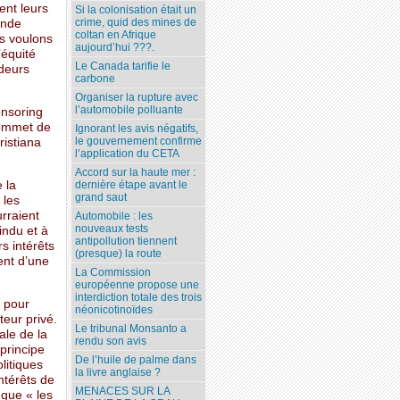
ent leurs
Si la colonisation était un
crime, quid des mines de
ande
coltan en Afrique
s voulons
aujourd’hui ???.
’équité
Le Canada tarifie le
ideurs
carbone
Organiser la rupture avec
l’automobile polluante
onsoring
sommet de
Ignorant les avis négatifs,
le gouvernement confirme
ristiana
l’application du CETA
Accord sur la haute mer :
 la
dernière étape avant le
grand saut
 les
urraient
Automobile : les
nouveaux tests
 indu et à
antipollution tiennent
s intérêts
(presque) la route
ent d’une
La Commission
européenne propose une
interdiction totale des trois
C pour
néonicotinoïdes
teur privé.
Le tribunal Monsanto a
ale de la
rendu son avis
principe
De l’huile de palme dans
litiques
la livre anglaise ?
ntérêts de
MENACES SUR LA
 que « les