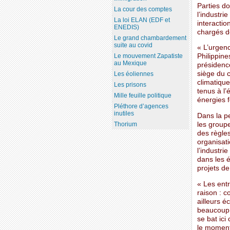
Parties do
La cour des comptes
l’industri
La loi ELAN (EDF et
interactio
ENEDIS)
chargés d
Le grand chambardement
suite au covid
« L’urgenc
Le mouvement Zapatiste
Philippin
au Mexique
présidenc
siège du 
Les éoliennes
climatique
Les prisons
tenus à l’
Mille feuille politique
énergies 
Pléthore d’agences
inutiles
Dans la pe
les groupe
Thorium
des règles
organisati
l’industr
dans les é
projets de
« Les entr
raison : c
ailleurs é
beaucoup 
se bat ici
le moment 