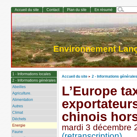
Accueil du site
Contact
Plan du site
En résumé
Environnement Lan
1 - Informations locales
Accueil du site
2 - Informations générale
>
2 - Informations générales
L’Europe ta
Abeilles
Agriculture.
exportateurs
Alimentation
Autres
chinois hors
Climat
Déchets
mardi 3 décembre 
Energie
Faune
(retranscription)