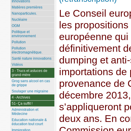
Innovations
Matières premières
Le Conseil euro
Nanoparticules.
Nucléaire
les proposition
OGM
Politique et
européenne qui 
environnement
Pollution
définitivement d
Pollution
électromagnétique.
dumping et anti-
Santé nature innovations
Vidéos
importations de
3 - Trucs et astuces de
grand-mère
provenance de C
Grog sans alcool en cas
de grippe
Soulager une migraine
décembre 2013,
4 - Archives
51- Ça suffit !
s’appliqueront 
Administration et
Médecine
deux ans. En con
Education nationale &
éducation tout court
Commission eur
Immigration