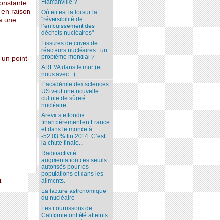
Flamanville ?
onstante.
 en raison
Où en est la loi sur la
"réversibilité de
 à une
l’enfouissement des
déchets nucléaires"
Fissures de cuves de
réacteurs nucléaires : un
problème mondial ?
 un point-
AREVA dans le mur (et
nous avec...)
L’académie des sciences
US veut une nouvelle
culture de sûreté
nucléaire
Areva s’effondre
financièrement en France
et dans le monde à
-52,03 % fin 2014. C’est
la chute finale...
Radioactivité :
augmentation des seuils
autorisés pour les
populations et dans les
aliments.
1
La facture astronomique
du nucléaire
Les nourrissons de
Californie ont été atteints