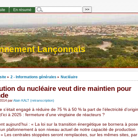
site
En résumé
onnement Lançonnais
site
2 - Informations générales
Nucléaire
>
>
tion du nucléaire veut dire maintien pour
nde
 2014
par
Alain KALT (retranscription)
e s’était engagé à réduire de 75 % à 50 % la part de l’électricité d’origi
d’ici à 2025 : fermeture d’une vingtaine de réacteurs ?
nt aujourd’hui : « La loi sur la transition énergétique se bornera à pose
d’un plafonnement à son niveau actuel de notre capacité de production
. » Les centrales stoppées seront remplacées, sur les mêmes sites, pa