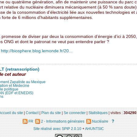
ème ou quatrième génération, afin de maintenir une puissance du parc c
art relative du nucléaire diminuera mécaniquement (à 50 % sans doute)
se de la consommation d’électricité liée aux nouvelles technologies et
 forte de 6 millions d’habitants supplémentaires.
a promesse de diviser par deux la consommation d’énergie d’ici à 2050,
es ONG et dont le patronat ne veut pas entendre parler ?
:
http://biosphere.blog.lemonde.fr/20...
T (retranscription)
de cet auteur
ment Zapatiste au Mexique
ation et Médecine
lle politique
LAN (EDF et ENEDIS)
ns
Accueil du site
|
Contact
|
Plan du site
|
Se connecter
|
Statistiques
|
visites :
304290
?
FR
2 - Informations générales
Nucléaire
Site réalisé avec SPIP 2.0.10
+
AHUNTSIC