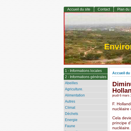
Accueil du site
Contact
Plan du 
Envir
1 - Informations locales
Accueil du 
2 - Informations générales
Diminu
Abeilles
Holla
Agriculture.
Alimentation
jeudi 6 mars
Autres
F. Holland
Climat
nucléaire 
Déchets
Cela devie
Energie
principe 
Faune
nucléaire