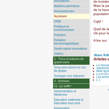
Innovations
de troisi
Mais la p
Matières premières
de la haus
Nanoparticules.
population
Nucléaire
Cqfd !
OGM
Politique et
Quid de l
environnement
clé pour l
Pollution
Pollution
A lire sur 
électromagnétique.
Santé nature innovations
Vidéos
Alain KAL
Articles 
3 - Trucs et astuces de
grand-mère
Le mouve
Grog sans alcool en cas
Administr
de grippe
Mille feui
La loi E
Soulager une migraine
Les priso
[...]
4 - Archives
51- Ça suffit !
Administration et
Médecine
Education nationale &
éducation tout court
Immigration