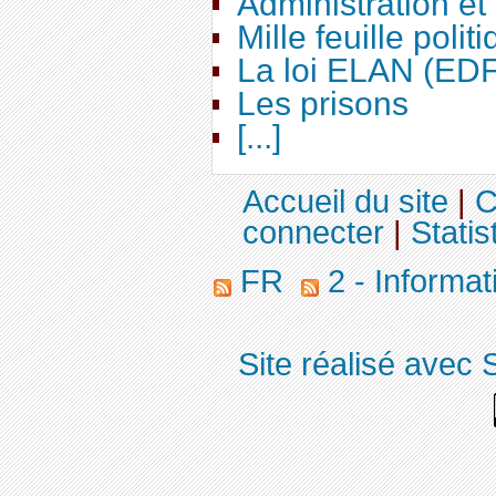
Administration e
Mille feuille polit
La loi ELAN (ED
Les prisons
[...]
Accueil du site
|
C
connecter
|
Statis
FR
2 - Informa
Site réalisé avec 