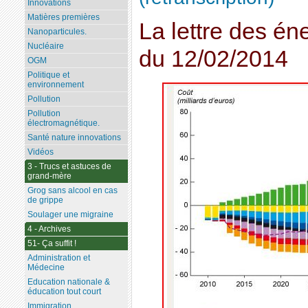
Innovations
Matières premières
La lettre des én
Nanoparticules.
Nucléaire
du 12/02/2014
OGM
Politique et
environnement
Pollution
Pollution
électromagnétique.
Santé nature innovations
Vidéos
3 - Trucs et astuces de
grand-mère
Grog sans alcool en cas
de grippe
Soulager une migraine
4 - Archives
51- Ça suffit !
Administration et
Médecine
Education nationale &
éducation tout court
Immigration