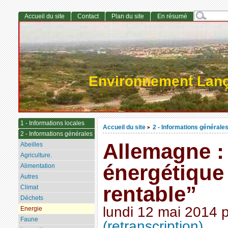
Accueil du site
Contact
Plan du site
En résumé
Environnement Lan
1 - Informations locales
Accueil du site
2 - Informations générale
>
2 - Informations générales
Allemagne : 
Abeilles
Agriculture.
énergétique
Alimentation
Autres
rentable”
Climat
Déchets
lundi 12 mai 2014
Energie
Faune
(retranscription)