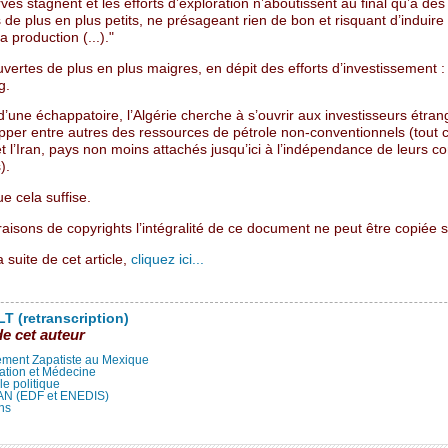
ves stagnent et les efforts d’exploration n’aboutissent au final qu’à des
de plus en plus petits, ne présageant rien de bon et risquant d’induire
a production (...)."
ertes de plus en plus maigres, en dépit des efforts d’investissement :
g.
’une échappatoire, l’Algérie cherche à s’ouvrir aux investisseurs étran
pper entre autres des ressources de pétrole non-conventionnels (tout
t l’Iran, pays non moins attachés jusqu’ici à l’indépendance de leurs 
).
e cela suffise.
aisons de copyrights l’intégralité de ce document ne peut être copiée su
a suite de cet article,
cliquez ici...
T (retranscription)
de cet auteur
ment Zapatiste au Mexique
ation et Médecine
lle politique
LAN (EDF et ENEDIS)
ns