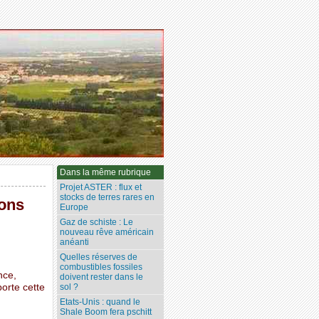
Dans la même rubrique
Projet ASTER : flux et
stocks de terres rares en
ions
Europe
Gaz de schiste : Le
nouveau rêve américain
anéanti
Quelles réserves de
combustibles fossiles
nce,
doivent rester dans le
porte cette
sol ?
Etats-Unis : quand le
Shale Boom fera pschitt