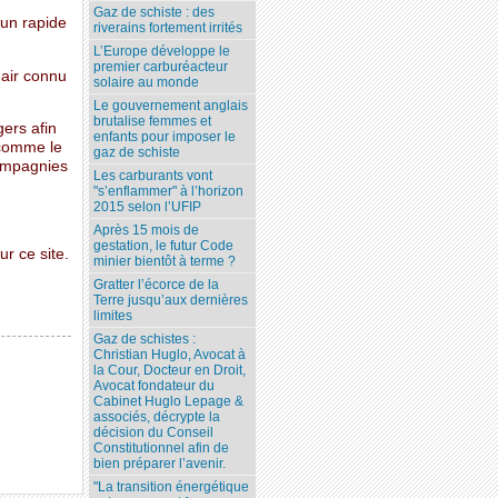
Gaz de schiste : des
 un rapide
riverains fortement irrités
L’Europe développe le
premier carburéacteur
 air connu
solaire au monde
Le gouvernement anglais
brutalise femmes et
gers afin
enfants pour imposer le
 comme le
gaz de schiste
compagnies
Les carburants vont
"s’enflammer" à l’horizon
2015 selon l’UFIP
Après 15 mois de
gestation, le futur Code
r ce site.
minier bientôt à terme ?
Gratter l’écorce de la
Terre jusqu’aux dernières
limites
Gaz de schistes :
Christian Huglo, Avocat à
la Cour, Docteur en Droit,
Avocat fondateur du
Cabinet Huglo Lepage &
associés, décrypte la
décision du Conseil
Constitutionnel afin de
bien préparer l’avenir.
"La transition énergétique