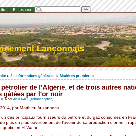
site
En résumé
onnement Lançonnais
site
2 - Informations générales
Matières premières
>
>
 pétrolier de l’Algérie, et de trois autres nat
 gâtées par l’or noir
 2014
par
Alain KALT (retranscription)
r 2014, par Matthieu Auzanneau
 l’un des principaux fournisseurs du pétrole et du gaz consumés en Fra
 de plus en plus ouvertement de l’avenir de sa production d’or noir, rap
e quotidien El Watan :