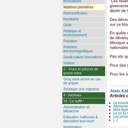
"Les réser
Innovations
gisements 
Matières premières
déclin de l
Nanoparticules.
Nucléaire
Des découv
sur ce blo
OGM
Politique et
En quête d
environnement
de dévelo
Pollution
Mexique e
Pollution
nationales
électromagnétique.
Pas sûr qu
Santé nature innovations
Vidéos
Pour des r
3 - Trucs et astuces de
grand-mère
Pour lire l
Grog sans alcool en cas
de grippe
Soulager une migraine
Alain KAL
4 - Archives
Articles 
51- Ça suffit !
Le mouve
Administr
Administration et
Mille feui
Médecine
La loi E
Les priso
Education nationale &
[...]
éducation tout court
Immigration