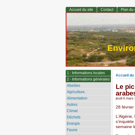
Accueil du site
Contact
Plan du 
Envir
1 - Informations locales
Accueil du 
2 - Informations générales
Le pic
Abeilles
arabes
Agriculture.
Alimentation
jeudi 6 mars
Autres
28 févrie
Climat
L’Algérie,
Déchets
s’inquiète
Energie
semaine l
Faune