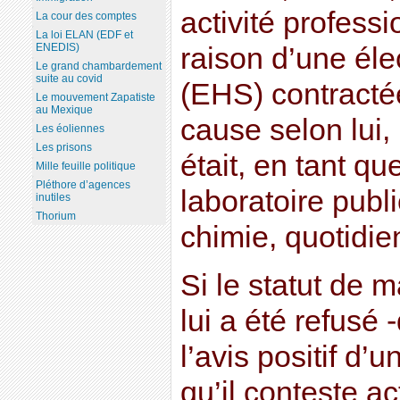
activité profess
La cour des comptes
La loi ELAN (EDF et
ENEDIS)
raison d’une éle
Le grand chambardement
suite au covid
(EHS) contractée
Le mouvement Zapatiste
au Mexique
cause selon lui, 
Les éoliennes
Les prisons
était, en tant q
Mille feuille politique
Pléthore d’agences
laboratoire publ
inutiles
Thorium
chimie, quotidi
Si le statut de 
lui a été refusé 
l’avis positif d’
qu’il conteste a