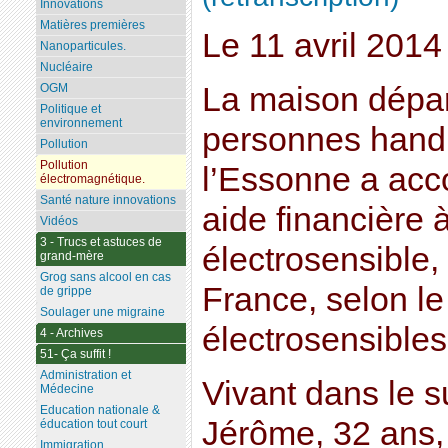
Innovations
Matières premières
Le 11 avril 201
Nanoparticules.
Nucléaire
La maison dépa
OGM
Politique et
environnement
personnes hand
Pollution
Pollution
l’Essonne a acco
électromagnétique.
Santé nature innovations
aide financière
Vidéos
3 - Trucs et astuces de
électrosensible
grand-mère
Grog sans alcool en cas
France, selon le
de grippe
Soulager une migraine
électrosensible
4 - Archives
51- Ça suffit !
Administration et
Vivant dans le s
Médecine
Education nationale &
Jérôme, 32 ans,
éducation tout court
Immigration