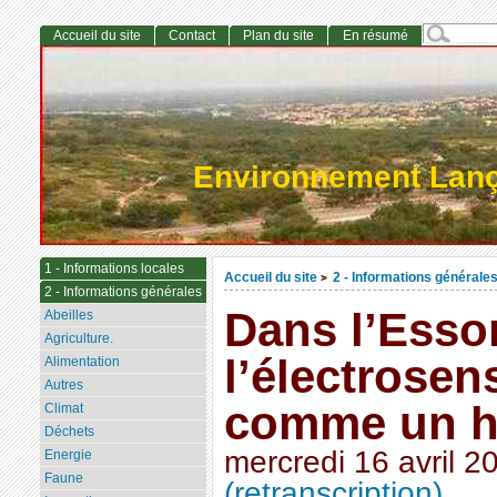
Accueil du site
Contact
Plan du site
En résumé
Environnement Lan
1 - Informations locales
Accueil du site
2 - Informations générale
>
2 - Informations générales
Dans l’Esso
Abeilles
Agriculture.
l’électrosen
Alimentation
Autres
comme un h
Climat
Déchets
mercredi 16 avril 2
Energie
Faune
(retranscription)