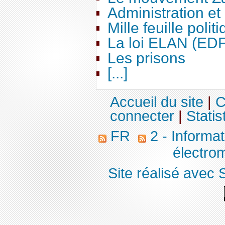
Administration e
Mille feuille polit
La loi ELAN (ED
Les prisons
[...]
Accueil du site
|
C
connecter
|
Statis
FR
2 - Informa
électro
Site réalisé avec 