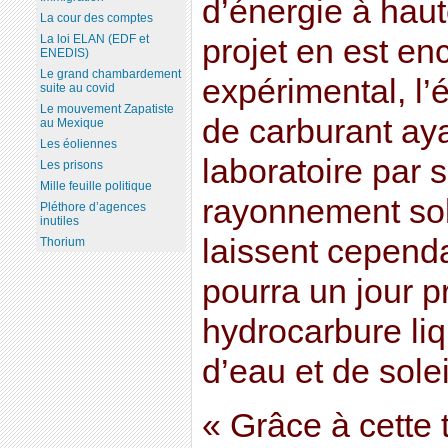
d’énergie à hau
La cour des comptes
La loi ELAN (EDF et
projet en est en
ENEDIS)
Le grand chambardement
expérimental, l’
suite au covid
Le mouvement Zapatiste
de carburant aya
au Mexique
Les éoliennes
laboratoire par 
Les prisons
Mille feuille politique
rayonnement sol
Pléthore d’agences
inutiles
laissent cependa
Thorium
pourra un jour p
hydrocarbure liq
d’eau et de solei
« Grâce à cette 