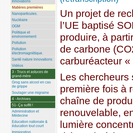
Innovations
Matières premières
Un projet de rec
Nanoparticules.
Nucléaire
l’UE baptisé S
OGM
Politique et
produire, à part
environnement
Pollution
de carbone (CO2
Pollution
électromagnétique.
carburéacteur «
Santé nature innovations
Vidéos
3 - Trucs et astuces de
Les chercheurs 
grand-mère
Grog sans alcool en cas
première fois à ré
de grippe
Soulager une migraine
chaîne de produ
4 - Archives
51- Ça suffit !
renouvelable, en 
Administration et
Médecine
lumière concen
Education nationale &
éducation tout court
Immigration