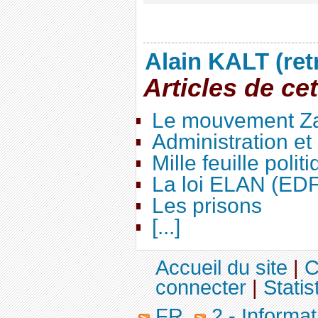
Alain KALT (ret
Articles de ce
Le mouvement Za
Administration e
Mille feuille polit
La loi ELAN (ED
Les prisons
[...]
Accueil du site
|
C
connecter
|
Statis
FR
2 - Informa