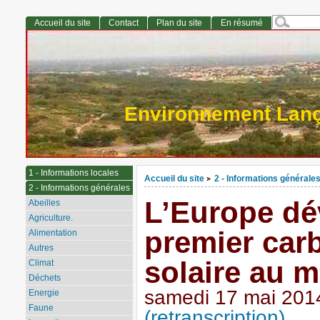
Accueil du site
Contact
Plan du site
En résumé
Environnement Lan
1 - Informations locales
Accueil du site
2 - Informations générale
>
2 - Informations générales
L’Europe dé
Abeilles
Agriculture.
premier car
Alimentation
Autres
solaire au 
Climat
Déchets
samedi 17 mai 201
Energie
Faune
(retranscription)