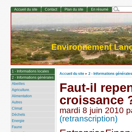
Accueil du site
Contact
Plan du site
En résumé
Environnement Lan
1 - Informations locales
Accueil du site
2 - Informations générale
>
2 - Informations générales
Faut-il repe
Abeilles
Agriculture.
croissance 
Alimentation
Autres
mardi 8 juin 2010
p
Climat
Déchets
(retranscription)
Energie
Faune