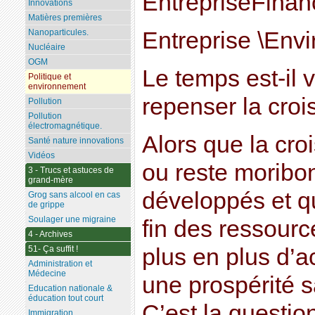
EntrepriseFinan
Innovations
Matières premières
Entreprise \Env
Nanoparticules.
Nucléaire
OGM
Le temps est-il 
Politique et
environnement
repenser la cro
Pollution
Pollution
électromagnétique.
Alors que la cr
Santé nature innovations
Vidéos
ou reste moribo
3 - Trucs et astuces de
grand-mère
développés et qu
Grog sans alcool en cas
de grippe
Soulager une migraine
fin des ressour
4 - Archives
plus en plus d’ac
51- Ça suffit !
Administration et
Médecine
une prospérité 
Education nationale &
éducation tout court
C’est la questio
Immigration