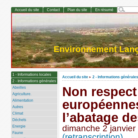
Accueil du site
Contact
Plan du site
En résumé
Environnement Lan
1 - Informations locales
Accueil du site
2 - Informations générale
>
2 - Informations générales
Non respect 
Abeilles
Agriculture.
européennes
Alimentation
Autres
l’abatage d
Climat
Déchets
dimanche 2 janvier
Energie
Faune
(retranscription)