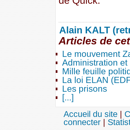
de Quick.
Alain KALT (ret
Articles de ce
Le mouvement Za
Administration e
Mille feuille polit
La loi ELAN (ED
Les prisons
[...]
Accueil du site
|
C
connecter
|
Statis