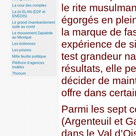
le rite musulman
La cour des comptes
La loi ELAN (EDF et
ENEDIS)
égorgés en plei
Le grand chambardement
suite au covid
la marque de fas
Le mouvement Zapatiste
au Mexique
expérience de s
Les éoliennes
Les prisons
test grandeur na
Mille feuille politique
Pléthore d’agences
résultats, elle 
inutiles
Thorium
décider de maint
offre dans certa
Parmi les sept
(Argenteuil et 
dans le Val d’Oi