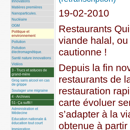
Innovations
Matières premières
19-02-2010
Nanoparticules.
Nucléaire
Restaurants Quic
OGM
Politique et
environnement
viande halal, ou
Pollution
Pollution
cautionne !
électromagnétique.
Santé nature innovations
Vidéos
Depuis la fin no
3 - Trucs et astuces de
grand-mère
restaurants de l
Grog sans alcool en cas
de grippe
restauration rap
Soulager une migraine
4 - Archives
carte évoluer s
51- Ça suffit !
Administration et
s’adapter à la vi
Médecine
Education nationale &
obtenue à partir
éducation tout court
Immigration