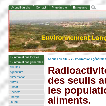
Accueil du site
Contact
Plan du site
En résumé
Environnement Lan
1 - Informations locales
Accueil du site
2 - Informations générale
>
2 - Informations générales
Radioactivi
Abeilles
Agriculture.
des seuils a
Alimentation
Autres
les populati
Climat
Déchets
aliments.
Energie
Faune