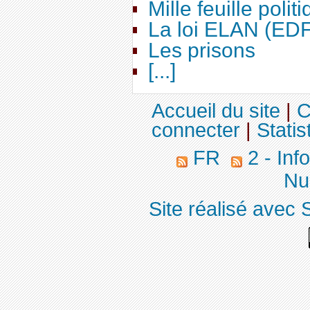
Mille feuille polit
La loi ELAN (ED
Les prisons
[...]
Accueil du site
|
C
connecter
|
Statis
FR
2 - Inf
Nuc
Site réalisé avec 