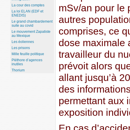
mSv/an pour le p
La cour des comptes
La loi ELAN (EDF et
ENEDIS)
autres populati
Le grand chambardement
suite au covid
comprises, ce qui
Le mouvement Zapatiste
au Mexique
dose maximale a
Les éoliennes
Les prisons
travailleur du nu
Mille feuille politique
Pléthore d’agences
prévoit alors que
inutiles
Thorium
allant jusqu’à 2
des informations
permettant aux i
exposition indivi
En cas d’accide