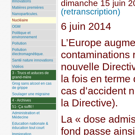
dimanche 15 juin 2
Innovations
Matières premières
(retranscription)
Nanoparticules.
Nucléaire
6 juin 2014
OGM
Politique et
environnement
L’Europe augme
Pollution
Pollution
contaminations 
électromagnétique.
Santé nature innovations
nouvelle Direct
Vidéos
3 - Trucs et astuces de
la fois en terme 
grand-mère
Grog sans alcool en cas
cas d’accident n
de grippe
Soulager une migraine
la Directive).
4 - Archives
51- Ça suffit !
Administration et
La « dose admiss
Médecine
Education nationale &
fond passe ains
éducation tout court
Immigration