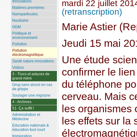
mardi 22 juillet 201
Innovations
Matières premières
(retranscription)
Nanoparticules.
Nucléaire
Marie Astier (Re
OGM
Politique et
environnement
Jeudi 15 mai 20
Pollution
Pollution
électromagnétique.
Une étude scient
Santé nature innovations
Vidéos
confirmer le lien
3 - Trucs et astuces de
grand-mère
du téléphone po
Grog sans alcool en cas
de grippe
cerveau. Mais ce
Soulager une migraine
4 - Archives
les organismes o
51- Ça suffit !
Administration et
les effets sur l
Médecine
Education nationale &
électromagnétiq
éducation tout court
Immigration