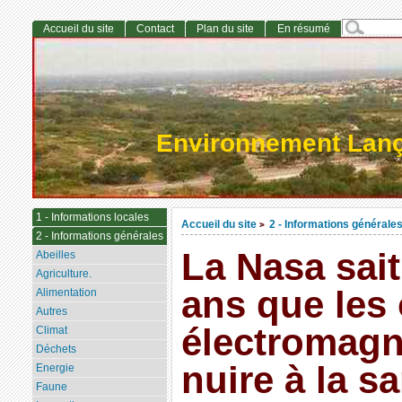
Accueil du site
Contact
Plan du site
En résumé
Environnement Lan
1 - Informations locales
Accueil du site
2 - Informations générale
>
2 - Informations générales
La Nasa sait
Abeilles
Agriculture.
ans que les
Alimentation
Autres
électromagn
Climat
Déchets
nuire à la s
Energie
Faune