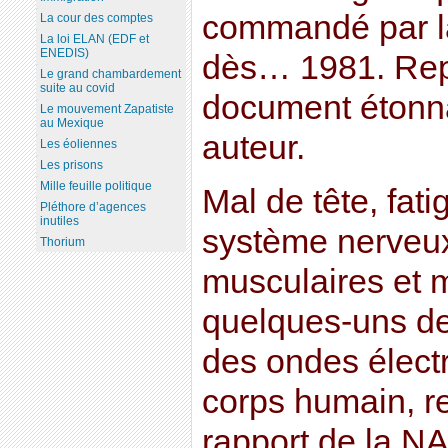
commandé par la
La cour des comptes
La loi ELAN (EDF et
ENEDIS)
dès… 1981. Repo
Le grand chambardement
suite au covid
document étonna
Le mouvement Zapatiste
au Mexique
auteur.
Les éoliennes
Les prisons
Mille feuille politique
Mal de tête, fat
Pléthore d’agences
inutiles
système nerveux
Thorium
musculaires et 
quelques-uns de
des ondes élect
corps humain, r
rapport de la NA