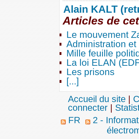
Alain KALT (ret
Articles de ce
Le mouvement Za
Administration e
Mille feuille polit
La loi ELAN (ED
Les prisons
[...]
Accueil du site
|
C
connecter
|
Statis
FR
2 - Informa
électro