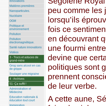
Ségolène Royal
Innovations
Matières premières
peu comme les 
Nanoparticules.
Nucléaire
lorsqu’ils éprou
OGM
Politique et
fois ce sentimen
environnement
Pollution
en découvrant q
Pollution
électromagnétique.
une fourmi entre
Santé nature innovations
Vidéos
devine que cer
3 - Trucs et astuces de
grand-mère
politiques sont g
Grog sans alcool en cas
de grippe
Soulager une migraine
prennent consci
4 - Archives
de leur verbe.
51- Ça suffit !
Administration et
Médecine
A cette aune, S
Education nationale &
éducation tout court
Immigration