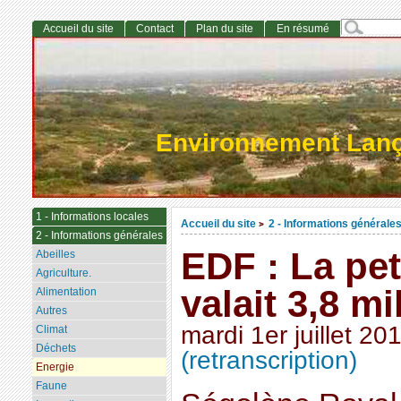
Accueil du site
Contact
Plan du site
En résumé
Environnement Lan
1 - Informations locales
Accueil du site
2 - Informations générale
>
2 - Informations générales
EDF : La pet
Abeilles
Agriculture.
valait 3,8 mi
Alimentation
Autres
mardi 1er juillet 20
Climat
Déchets
(retranscription)
Energie
Faune