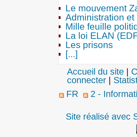
Le mouvement Za
Administration e
Mille feuille polit
La loi ELAN (ED
Les prisons
[...]
Accueil du site
|
C
connecter
|
Statis
FR
2 - Informa
Site réalisé avec 