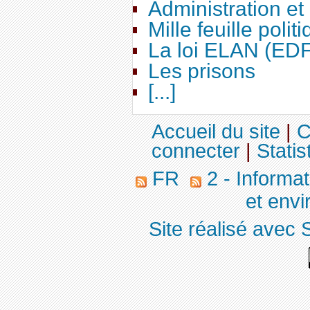
Administration e
Mille feuille polit
La loi ELAN (ED
Les prisons
[...]
Accueil du site
|
C
connecter
|
Statis
FR
2 - Informa
et env
Site réalisé avec 