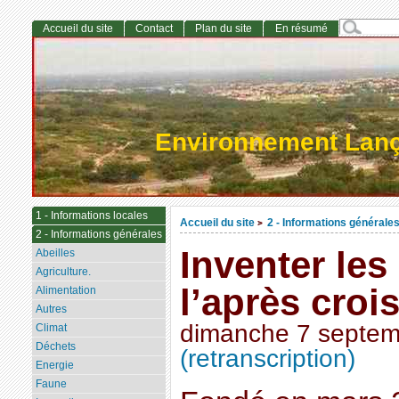
Accueil du site
Contact
Plan du site
En résumé
Environnement Lan
1 - Informations locales
Accueil du site
2 - Informations générale
>
2 - Informations générales
Inventer les
Abeilles
Agriculture.
l’après croi
Alimentation
Autres
dimanche 7 septem
Climat
Déchets
(retranscription)
Energie
Faune