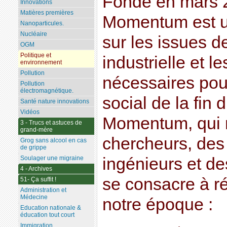
Fondé en mars 20
Innovations
Matières premières
Momentum est un
Nanoparticules.
Nucléaire
sur les issues d
OGM
Politique et
industrielle et le
environnement
Pollution
nécessaires pour
Pollution
électromagnétique.
social de la fin d
Santé nature innovations
Vidéos
Momentum, qui r
3 - Trucs et astuces de
grand-mère
chercheurs, des 
Grog sans alcool en cas
de grippe
Soulager une migraine
ingénieurs et de
4 - Archives
se consacre à r
51- Ça suffit !
Administration et
Médecine
notre époque :
Education nationale &
éducation tout court
Immigration