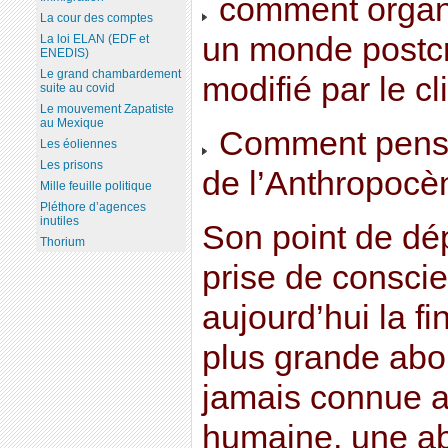
comment organis
La cour des comptes
un monde postcro
La loi ELAN (EDF et
ENEDIS)
Le grand chambardement
modifié par le cl
suite au covid
Le mouvement Zapatiste
au Mexique
Comment penser
Les éoliennes
Les prisons
de l’Anthropocè
Mille feuille politique
Pléthore d’agences
inutiles
Son point de dé
Thorium
prise de consci
aujourd’hui la fi
plus grande abo
jamais connue au
humaine, une a