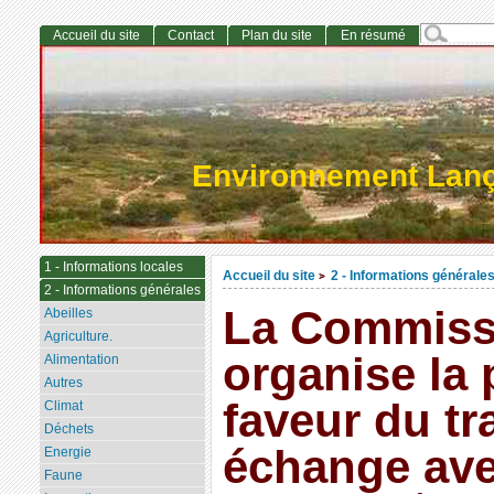
Accueil du site
Contact
Plan du site
En résumé
Environnement Lan
1 - Informations locales
Accueil du site
2 - Informations générale
>
2 - Informations générales
La Commiss
Abeilles
Agriculture.
organise la
Alimentation
Autres
faveur du tra
Climat
Déchets
échange ave
Energie
Faune