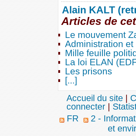
Alain KALT (ret
Articles de ce
Le mouvement Za
Administration e
Mille feuille polit
La loi ELAN (ED
Les prisons
[...]
Accueil du site
|
C
connecter
|
Statis
FR
2 - Informa
et env