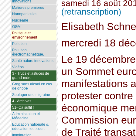
samedi 16 août 20
Innovations
Matières premières
(retranscription)
Nanoparticules.
Nucléaire
Elisabeth Schnei
OGM
Politique et
environnement
mercredi 18 dé
Pollution
Pollution
électromagnétique.
Le 19 décembre, 
Santé nature innovations
Vidéos
un Sommet eur
3 - Trucs et astuces de
grand-mère
manifestations a
Grog sans alcool en cas
de grippe
protester contre 
Soulager une migraine
4 - Archives
économique men
51- Ça suffit !
Administration et
Commission euro
Médecine
Education nationale &
de Traité transat
éducation tout court
Immigration