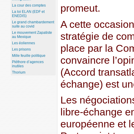
promeut.
La cour des comptes
La loi ELAN (EDF et
ENEDIS)
A cette occasion
Le grand chambardement
suite au covid
Le mouvement Zapatiste
stratégie de co
au Mexique
Les éoliennes
place par la Co
Les prisons
Mille feuille politique
convaincre l’op
Pléthore d’agences
inutiles
(Accord transatl
Thorium
échange) est un
Les négociation
libre-échange en
européenne et le