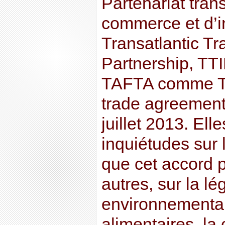
Partenariat tran
commerce et d’i
Transatlantic T
Partnership, TTI
TAFTA comme Tra
trade agreemen
juillet 2013. Ell
inquiétudes sur
que cet accord p
autres, sur la lé
environnemental
alimentaires, la 