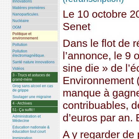
Innovations
Matières premières
Le 10 octobre 2
Nanoparticules.
Nucléaire
Senet
OGM
Politique et
environnement
Dans le flot de 
Pollution
Pollution
l’annonce, le 9 
électromagnétique.
Santé nature innovations
sine die » de l’
Vidéos
3 - Trucs et astuces de
Environnement (
grand-mère
Grog sans alcool en cas
manque à gagner 
de grippe
Soulager une migraine
contribuables, d
4 - Archives
51- Ça suffit !
d’euros par an. 
Administration et
Médecine
Education nationale &
A y regarder de
éducation tout court
Immigration