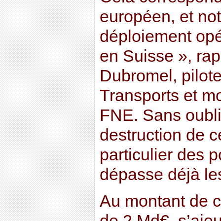
européen, et no
déploiement op
en Suisse », rap
Dubromel, pilot
Transports et mo
FNE. Sans oubli
destruction de 
particulier des p
dépasse déjà le
Au montant de ce
de 2 Md€, s’ajou