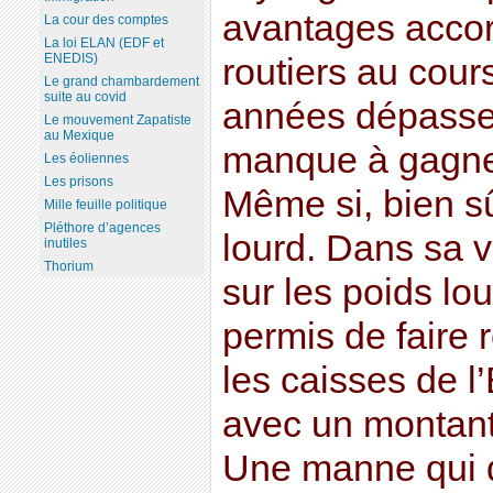
avantages accor
La cour des comptes
La loi ELAN (EDF et
ENEDIS)
routiers au cour
Le grand chambardement
suite au covid
années dépasse 
Le mouvement Zapatiste
au Mexique
manque à gagner 
Les éoliennes
Les prisons
Même si, bien sûr
Mille feuille politique
Pléthore d’agences
lourd. Dans sa ve
inutiles
Thorium
sur les poids lou
permis de faire 
les caisses de l’
avec un montan
Une manne qui d