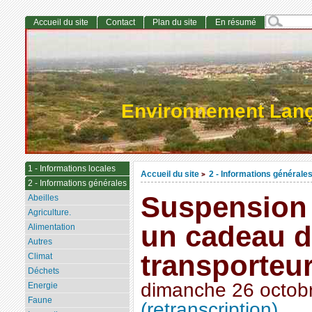
Accueil du site
Contact
Plan du site
En résumé
Environnement Lan
1 - Informations locales
Accueil du site
2 - Informations générale
>
2 - Informations générales
Suspension 
Abeilles
Agriculture.
un cadeau d
Alimentation
Autres
transporteu
Climat
Déchets
dimanche 26 octob
Energie
Faune
(retranscription)