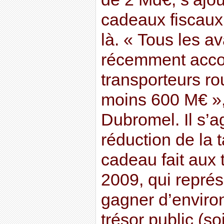
cadeaux fiscaux
là. « Tous les a
récemment acco
transporteurs ro
moins 600 M€ »,
Dubromel. Il s’a
réduction de la t
cadeau fait aux 
2009, qui repré
gagner d’enviro
trésor public (s