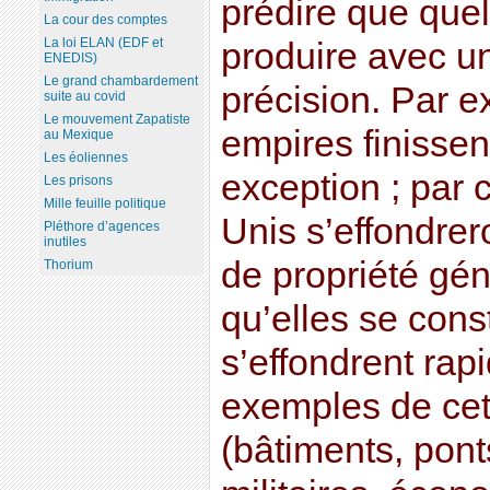
prédire que que
La cour des comptes
La loi ELAN (EDF et
produire avec u
ENEDIS)
Le grand chambardement
précision. Par e
suite au covid
Le mouvement Zapatiste
empires finissen
au Mexique
Les éoliennes
exception ; par 
Les prisons
Mille feuille politique
Unis s’effondrer
Pléthore d’agences
inutiles
de propriété gé
Thorium
qu’elles se cons
s’effondrent rap
exemples de cet
(bâtiments, pont