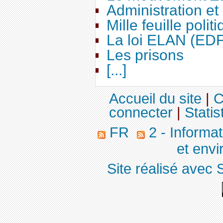
Administration e
Mille feuille polit
La loi ELAN (ED
Les prisons
[...]
Accueil du site
|
C
connecter
|
Statis
FR
2 - Informa
et env
Site réalisé avec 