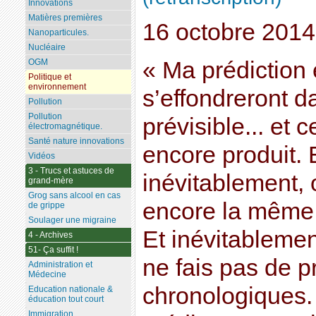
Innovations
Matières premières
16 octobre 2014
Nanoparticules.
Nucléaire
« Ma prédiction 
OGM
Politique et
environnement
s’effondreront d
Pollution
Pollution
prévisible... et 
électromagnétique.
Santé nature innovations
encore produit. 
Vidéos
3 - Trucs et astuces de
inévitablement,
grand-mère
Grog sans alcool en cas
encore la même 
de grippe
Soulager une migraine
Et inévitablemen
4 - Archives
51- Ça suffit !
ne fais pas de p
Administration et
Médecine
chronologiques. 
Education nationale &
éducation tout court
Immigration