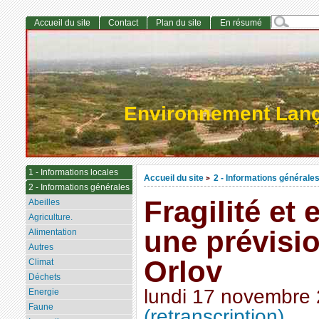
Accueil du site
Contact
Plan du site
En résumé
Environnement Lan
1 - Informations locales
Accueil du site
2 - Informations générale
>
2 - Informations générales
Fragilité et
Abeilles
Agriculture.
une prévisi
Alimentation
Autres
Orlov
Climat
Déchets
lundi 17 novembre
Energie
Faune
(retranscription)