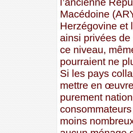
l’ancienne Répu
Macédoine (ARYM
Herzégovine et l
ainsi privées de
ce niveau, mêm
pourraient ne pl
Si les pays coll
mettre en œuvr
purement nation
consommateurs 
moins nombreux.
aucun ménage de