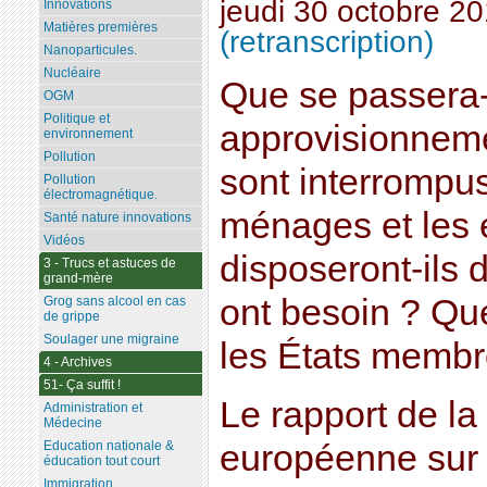
jeudi 30 octobre 2
Innovations
Matières premières
(retranscription)
Nanoparticules.
Nucléaire
Que se passera-t-
OGM
Politique et
approvisionneme
environnement
Pollution
sont interrompus
Pollution
électromagnétique.
ménages et les 
Santé nature innovations
Vidéos
disposeront-ils d
3 - Trucs et astuces de
grand-mère
ont besoin ? Que
Grog sans alcool en cas
de grippe
Soulager une migraine
les États membr
4 - Archives
51- Ça suffit !
Le rapport de l
Administration et
Médecine
européenne sur l
Education nationale &
éducation tout court
Immigration