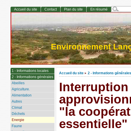
Accueil du site
Contact
Plan du site
En résumé
Environnement Lan
1 - Informations locales
Accueil du site
2 - Informations générale
>
2 - Informations générales
Interruption
Abeilles
Agriculture.
approvision
Alimentation
Autres
"la coopérat
Climat
Déchets
essentielle"
Energie
Faune