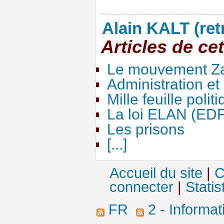
Alain KALT (ret
Articles de ce
Le mouvement Za
Administration e
Mille feuille polit
La loi ELAN (ED
Les prisons
[...]
Accueil du site
|
C
connecter
|
Statis
FR
2 - Informa