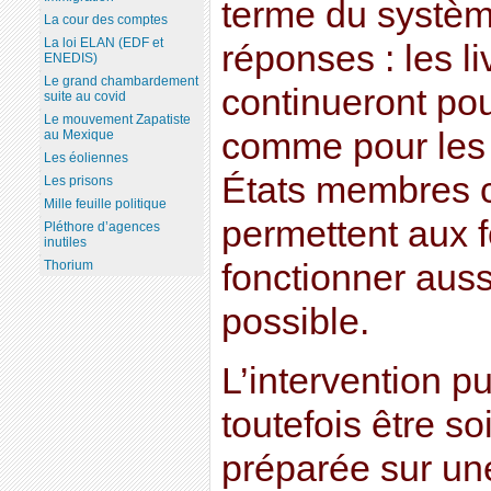
terme du systèm
La cour des comptes
La loi ELAN (EDF et
réponses : les l
ENEDIS)
Le grand chambardement
continueront po
suite au covid
Le mouvement Zapatiste
comme pour les e
au Mexique
Les éoliennes
États membres c
Les prisons
Mille feuille politique
permettent aux 
Pléthore d’agences
inutiles
fonctionner aus
Thorium
possible.
L’intervention p
toutefois être 
préparée sur un