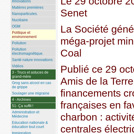
Le 29 octobre 2
Innovations
Matières premières
Senet
Nanoparticules.
Nucléaire
La Société géné
OGM
Politique et
environnement
méga-projet mini
Pollution
Pollution
Coal
électromagnétique.
Santé nature innovations
Publié ce 29 oct
Vidéos
3 - Trucs et astuces de
grand-mère
Amis de la Terr
Grog sans alcool en cas
de grippe
financements cr
Soulager une migraine
4 - Archives
françaises en fa
51- Ça suffit !
Administration et
charbon : activit
Médecine
Education nationale &
centrales électr
éducation tout court
Immigration