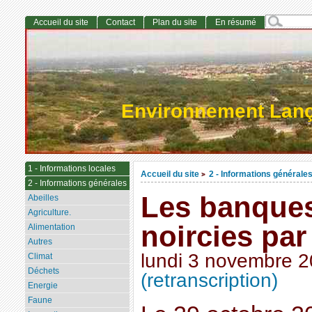
Accueil du site
Contact
Plan du site
En résumé
Environnement Lan
1 - Informations locales
Accueil du site
2 - Informations générale
>
2 - Informations générales
Les banques
Abeilles
Agriculture.
noircies par
Alimentation
Autres
lundi 3 novembre 
Climat
Déchets
(retranscription)
Energie
Faune