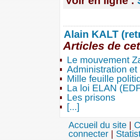
Voir en ligne :
Alain KALT (ret
Articles de ce
Le mouvement Za
Administration e
Mille feuille polit
La loi ELAN (ED
Les prisons
[...]
Accueil du site
|
C
connecter
|
Statis