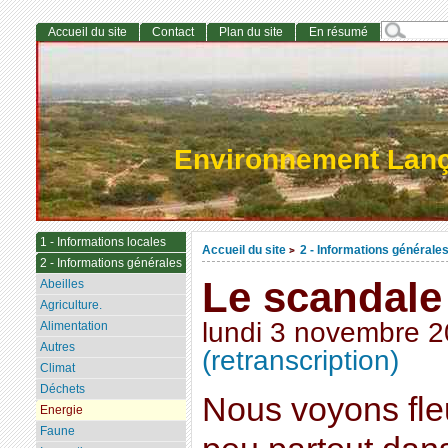
Accueil du site
Contact
Plan du site
En résumé
Environnement Lan
1 - Informations locales
Accueil du site
2 - Informations générale
>
2 - Informations générales
Le scandale 
Abeilles
Agriculture.
lundi 3 novembre 
Alimentation
Autres
(retranscription)
Climat
Déchets
Nous voyons fle
Energie
Faune