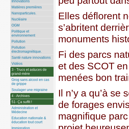
peu partout dans
Innovations
Matières premières
Elles déflorent
Nanoparticules.
Nucléaire
s’abritent derri
OGM
Politique et
environnement
monuments histo
Pollution
Pollution
Fi des parcs nat
électromagnétique.
Santé nature innovations
et des SCOT en 
Vidéos
3 - Trucs et astuces de
grand-mère
menées bon train
Grog sans alcool en cas
de grippe
Il n’y a qu’à se 
Soulager une migraine
4 - Archives
de forages envi
51- Ça suffit !
Administration et
Médecine
magnifique parc
Education nationale &
éducation tout court
projet heureuse
Immigration