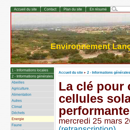
Accueil du site
Contact
Plan du site
En résumé
Environnement Lan
1 - Informations locales
Accueil du site
2 - Informations générale
>
2 - Informations générales
La clé pour 
Abeilles
Agriculture.
cellules sol
Alimentation
Autres
performante
Climat
Déchets
mercredi 25 mars 
Energie
Faune
(retranscription)