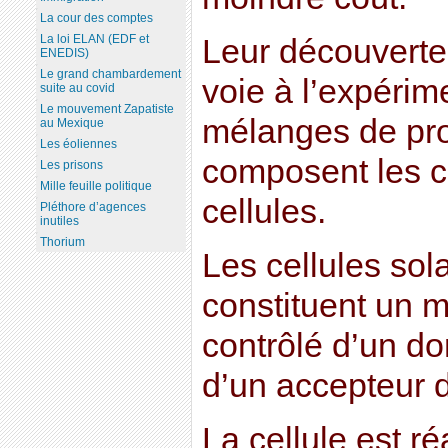
La cour des comptes
La loi ELAN (EDF et
Leur découverte
ENEDIS)
Le grand chambardement
voie à l’expérim
suite au covid
Le mouvement Zapatiste
mélanges de pro
au Mexique
Les éoliennes
composent les c
Les prisons
Mille feuille politique
cellules.
Pléthore d’agences
inutiles
Thorium
Les cellules sol
constituent un 
contrôlé d’un d
d’un accepteur d
La cellule est ré