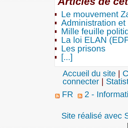
Articles de ce
Le mouvement Za
Administration e
Mille feuille polit
La loi ELAN (ED
Les prisons
[...]
Accueil du site
|
C
connecter
|
Statis
FR
2 - Informa
Site réalisé avec 