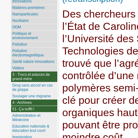
Innovations
Matières premières
Des chercheurs 
Nanoparticules.
Nucléaire
l’État de Caroli
OGM
Politique et
l’Université des
environnement
Pollution
Technologies d
Pollution
électromagnétique.
trouvé que l’agr
Santé nature innovations
Vidéos
contrôlée d’une 
3 - Trucs et astuces de
grand-mère
polymères semi-
Grog sans alcool en cas
de grippe
Soulager une migraine
clé pour créer d
4 - Archives
51- Ça suffit !
organiques haut
Administration et
Médecine
pouvant être pr
Education nationale &
éducation tout court
moindre coût.
Immigration