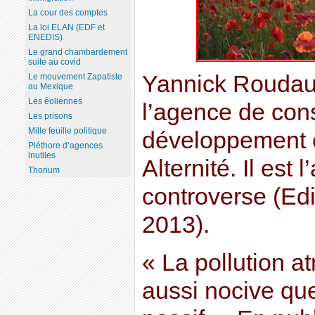
La cour des comptes
La loi ELAN (EDF et
ENEDIS)
Le grand chambardement
suite au covid
Yannick Roudaut
Le mouvement Zapatiste
au Mexique
Les éoliennes
l’agence de cons
Les prisons
Mille feuille politique
développement e
Pléthore d’agences
inutiles
Alternité. Il est
Thorium
controverse (Ed
2013).
« La pollution a
aussi nocive qu