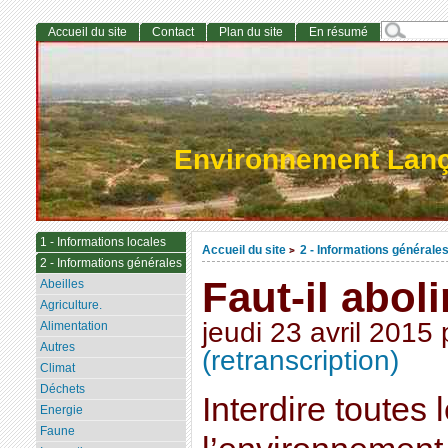
Accueil du site
Contact
Plan du site
En résumé
Environnement Lan
1 - Informations locales
Accueil du site
2 - Informations générale
>
2 - Informations générales
Faut-il aboli
Abeilles
Agriculture.
jeudi 23 avril 2015
Alimentation
Autres
(retranscription)
Climat
Déchets
Interdire toutes
Energie
Faune