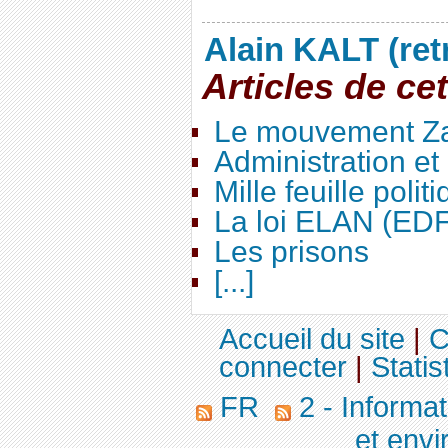
Alain KALT (ret
Articles de ce
Le mouvement Za
Administration e
Mille feuille polit
La loi ELAN (ED
Les prisons
[...]
Accueil du site
|
C
connecter
|
Statis
FR
2 - Informa
et env