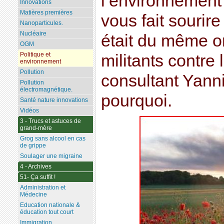
l’environnement 
Innovations
Matières premières
vous fait sourir
Nanoparticules.
Nucléaire
était du même o
OGM
Politique et
militants contre
environnement
Pollution
consultant Yann
Pollution
électromagnétique.
pourquoi.
Santé nature innovations
Vidéos
3 - Trucs et astuces de
grand-mère
Grog sans alcool en cas
de grippe
Soulager une migraine
4 - Archives
51- Ça suffit !
Administration et
Médecine
Education nationale &
éducation tout court
Immigration