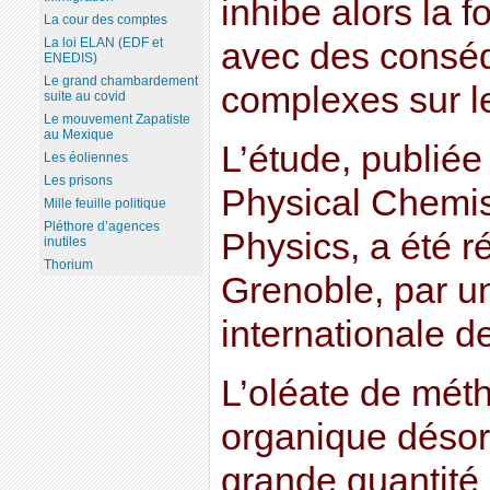
inhibe alors la 
La cour des comptes
La loi ELAN (EDF et
avec des consé
ENEDIS)
Le grand chambardement
complexes sur le
suite au covid
Le mouvement Zapatiste
au Mexique
L’étude, publiée 
Les éoliennes
Les prisons
Physical Chemis
Mille feuille politique
Pléthore d’agences
Physics, a été ré
inutiles
Thorium
Grenoble, par u
internationale d
L’oléate de méth
organique désor
grande quantité