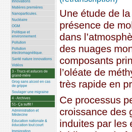
Innovations
Matières premières
Une étude de la 
Nanoparticules.
Nucléaire
présence de mo
OGM
Politique et
dans l’atmosphèr
environnement
Pollution
des nuages mont
Pollution
électromagnétique.
composants prin
Santé nature innovations
Vidéos
l’oléate de méth
3 - Trucs et astuces de
grand-mère
très rapide en 
Grog sans alcool en cas
de grippe
Soulager une migraine
Ce processus peu
4 - Archives
51- Ça suffit !
croissance des g
Administration et
Médecine
induites par les
Education nationale &
éducation tout court
Immigration