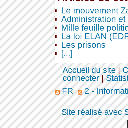
Le mouvement Za
Administration e
Mille feuille polit
La loi ELAN (ED
Les prisons
[...]
Accueil du site
|
C
connecter
|
Statis
FR
2 - Informa
Site réalisé avec 