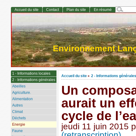
Accueil du site
Contact
Plan du site
En résumé
Environnement Lan
1 - Informations locales
Accueil du site
2 - Informations générale
>
2 - Informations générales
Un composan
Abeilles
Agriculture.
aurait un eff
Alimentation
Autres
cycle de l’e
Climat
Déchets
jeudi 11 juin 2015
p
Energie
Faune
(retranscription)