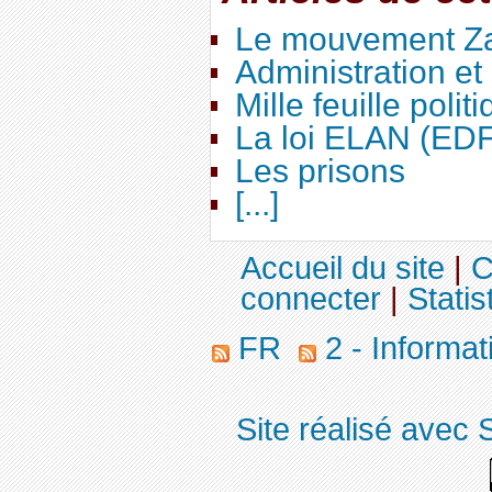
Le mouvement Za
Administration e
Mille feuille polit
La loi ELAN (ED
Les prisons
[...]
Accueil du site
|
C
connecter
|
Statis
FR
2 - Informa
Site réalisé avec 