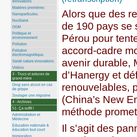
Innovations
Matières premières
Alors que des r
Nanoparticules.
Nucléaire
de 190 pays se 
OGM
Politique et
Pérou pour tent
environnement
Pollution
accord-cadre mo
Pollution
électromagnétique.
avenir durable, 
Santé nature innovations
Vidéos
d’Hanergy et dé
3 - Trucs et astuces de
grand-mère
renouvelables, 
Grog sans alcool en cas
de grippe
Soulager une migraine
(China’s New En
4 - Archives
51- Ça suffit !
méthode promet
Administration et
Médecine
Il s’agit des pa
Education nationale &
éducation tout court
Immigration