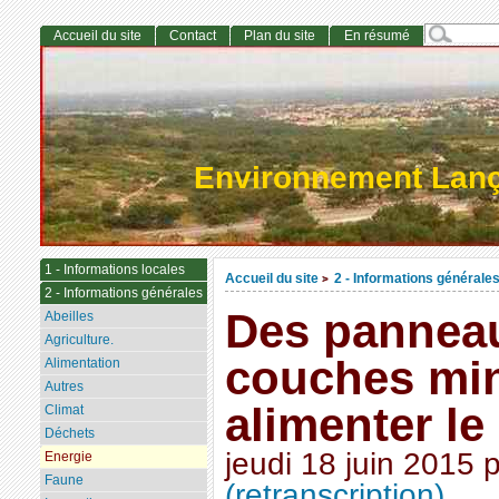
Accueil du site
Contact
Plan du site
En résumé
Environnement Lan
1 - Informations locales
Accueil du site
2 - Informations générale
>
2 - Informations générales
Des panneau
Abeilles
Agriculture.
couches mi
Alimentation
Autres
alimenter le
Climat
Déchets
jeudi 18 juin 2015
Energie
Faune
(retranscription)