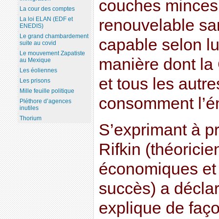
couches minces
La cour des comptes
La loi ELAN (EDF et
renouvelable s
ENEDIS)
Le grand chambardement
capable selon lu
suite au covid
Le mouvement Zapatiste
manière dont la 
au Mexique
Les éoliennes
et tous les autr
Les prisons
Mille feuille politique
consomment l’én
Pléthore d’agences
inutiles
Thorium
S’exprimant à pr
Rifkin (théorici
économiques et 
succès) a déclar
explique de faço