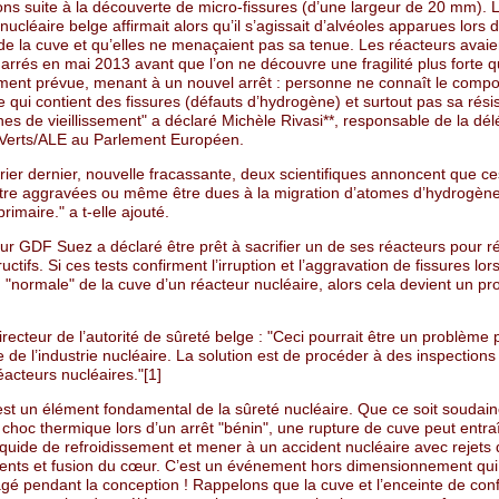
ons suite à la découverte de micro-fissures (d’une largeur de 20 mm). L
nucléaire belge affirmait alors qu’il s’agissait d’alvéoles apparues lors d
r de la cuve et qu’elles ne menaçaient pas sa tenue. Les réacteurs ava
arrés en mai 2013 avant que l’on ne découvre une fragilité plus forte 
ment prévue, menant à un nouvel arrêt : personne ne connaît le comp
 qui contient des fissures (défauts d’hydrogène) et surtout pas sa rés
s de vieillissement" a déclaré Michèle Rivasi**, responsable de la dél
 Verts/ALE au Parlement Européen.
rier dernier, nouvelle fracassante, deux scientifiques annoncent que ce
tre aggravées ou même être dues à la migration d’atomes d’hydrogène
primaire." a t-elle ajouté.
ur GDF Suez a déclaré être prêt à sacrifier un de ses réacteurs pour ré
ructifs. Si ces tests confirment l’irruption et l’aggravation de fissures lor
ion "normale" de la cuve d’un réacteur nucléaire, alors cela devient un p
irecteur de l’autorité de sûreté belge : "Ceci pourrait être un problème 
 de l’industrie nucléaire. La solution est de procéder à des inspection
acteurs nucléaires."[1]
est un élément fondamental de la sûreté nucléaire. Que ce soit soudai
 choc thermique lors d’un arrêt "bénin", une rupture de cuve peut entra
iquide de refroidissement et mener à un accident nucléaire avec rejets
ents et fusion du cœur. C’est un événement hors dimensionnement qui
agé pendant la conception ! Rappelons que la cuve et l’enceinte de co