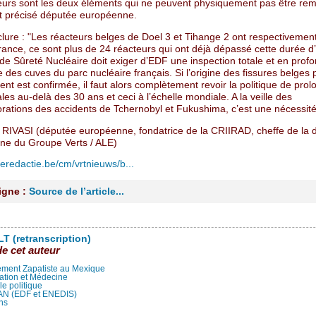
eurs sont les deux éléments qui ne peuvent physiquement pas être rem
 précisé députée européenne.
lure : "Les réacteurs belges de Doel 3 et Tihange 2 ont respectivemen
ance, ce sont plus de 24 réacteurs qui ont déjà dépassé cette durée d’u
 de Sûreté Nucléaire doit exiger d’EDF une inspection totale et en prof
 des cuves du parc nucléaire français. Si l’origine des fissures belges 
ment est confirmée, il faut alors complètement revoir la politique de prol
les au-delà des 30 ans et ceci à l’échelle mondiale. A la veille des
tions des accidents de Tchernobyl et Fukushima, c’est une nécessité
e RIVASI (députée européenne, fondatrice de la CRIIRAD, cheffe de la 
ne du Groupe Verts / ALE)
deredactie.be/cm/vrtnieuws/b...
ligne :
Source de l’article...
T (retranscription)
de cet auteur
ment Zapatiste au Mexique
ation et Médecine
lle politique
LAN (EDF et ENEDIS)
ns