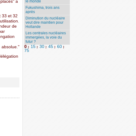
placés" a
le monde
Fukushima, trois ans
après
t 33 et 32
Diminution du nucléaire
tilisation.
veut dire maintien pour
ondeur de
Hollande
par
Les centrales nucléaires
ongation
immergées, la voie du
futur ?
0
15
30
45
60
 absolue."
|
|
|
|
|
75
délégation