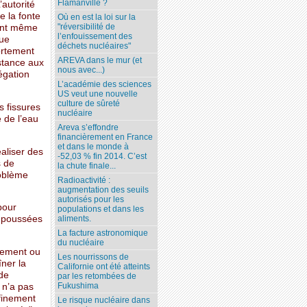
Flamanville ?
’autorité
e la fonte
Où en est la loi sur la
"réversibilité de
ient même
l’enfouissement des
que
déchets nucléaires"
ortement
AREVA dans le mur (et
istance aux
nous avec...)
égation
L’académie des sciences
US veut une nouvelle
culture de sûreté
s fissures
nucléaire
 de l’eau
Areva s’effondre
financièrement en France
et dans le monde à
aliser des
-52,03 % fin 2014. C’est
s de
la chute finale...
roblème
Radioactivité :
augmentation des seuils
autorisés pour les
pour
populations et dans les
s poussées
aliments.
La facture astronomique
du nucléaire
nement ou
Les nourrissons de
îner la
Californie ont été atteints
 de
par les retombées de
Fukushima
 n’a pas
nfinement
Le risque nucléaire dans