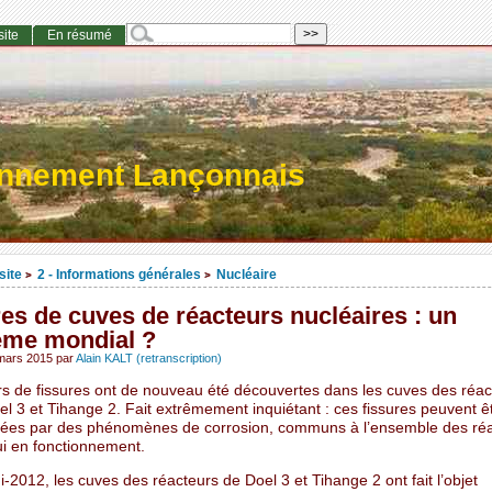
site
En résumé
onnement Lançonnais
site
2 - Informations générales
Nucléaire
>
>
es de cuves de réacteurs nucléaires : un
ème mondial ?
mars 2015
par
Alain KALT (retranscription)
ers de fissures ont de nouveau été découvertes dans les cuves des réac
l 3 et Tihange 2. Fait extrêmement inquiétant : ces fissures peuvent ê
ées par des phénomènes de corrosion, communs à l’ensemble des ré
ui en fonctionnement.
-2012, les cuves des réacteurs de Doel 3 et Tihange 2 ont fait l’objet