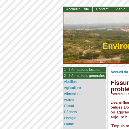
Accueil du site
Contact
Plan du 
Envir
1 - Informations locales
Accueil du 
2 - Informations générales
Fissur
Abeilles
probl
Agriculture.
Alimentation
mercredi 11 
Autres
Des milli
Climat
belges Doe
Déchets
ou aggrav
aujourd’h
Energie
Faune
"Depuis mi