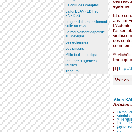
des réact
La cour des comptes
également
La loi ELAN (EDF et
Et de conc
ENEDIS)
ans. En Fr
Le grand chambardement
L’Autorité
suite au covid
l’ensemble
Le mouvement Zapatiste
vieillisse
au Mexique
des centra
Les éoliennes
commémora
Les prisons
** Michèl
Mille feuille politique
francopho
Pléthore d’agences
inutiles
[1]
http://
Thorium
Voir en 
Alain KAL
Articles 
Le mouve
Administr
Mille feui
La loi E
Les priso
[...]