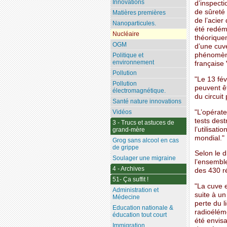
Innovations
d’inspecti
de sûreté 
Matières premières
de l’acie
Nanoparticules.
été redém
Nucléaire
théorique
OGM
d’une cuve
phénomène
Politique et
environnement
française
Pollution
"Le 13 fév
Pollution
peuvent ê
électromagnétique.
du circuit 
Santé nature innovations
"L’opérate
Vidéos
tests dest
3 - Trucs et astuces de
l’utilisat
grand-mère
mondial."
Grog sans alcool en cas
de grippe
Selon le d
Soulager une migraine
l’ensemble
4 - Archives
des 430 ré
51- Ça suffit !
"La cuve 
Administration et
suite à un
Médecine
perte du l
Education nationale &
radioélém
éducation tout court
été envis
Immigration