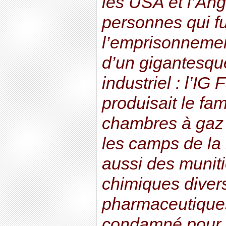
les USA et l’Ang
personnes qui f
l’emprisonnement
d’un gigantesq
industriel : l’IG
produisait le fa
chambres à gaz a
les camps de la m
aussi des muniti
chimiques divers
pharmaceutiques
condamné pour 