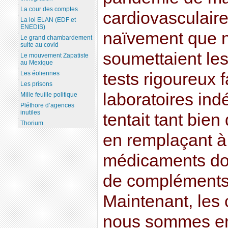
La cour des comptes
cardiovasculaire
La loi ELAN (EDF et
ENEDIS)
naïvement que n
Le grand chambardement
suite au covid
soumettaient le
Le mouvement Zapatiste
au Mexique
Les éoliennes
tests rigoureux f
Les prisons
laboratoires ind
Mille feuille politique
Pléthore d’agences
inutiles
tentait tant bie
Thorium
en remplaçant à 
médicaments do
de compléments 
Maintenant, les c
nous sommes en