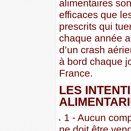
alimentaires son
efficaces que l
prescrits qui tu
chaque année au
d’un crash aéri
à bord chaque jo
France.
LES INTENT
ALIMENTAR
1 - Aucun comp
ne doit être ven