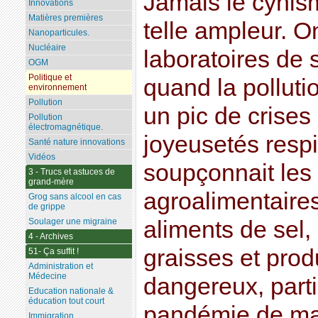
Jamais le cynism
Innovations
Matières premières
telle ampleur. O
Nanoparticules.
Nucléaire
laboratoires de s
OGM
Politique et
quand la polluti
environnement
Pollution
un pic de crises
Pollution
électromagnétique.
joyeusetés respi
Santé nature innovations
Vidéos
soupçonnait les 
3 - Trucs et astuces de
grand-mère
agroalimentaire
Grog sans alcool en cas
de grippe
Soulager une migraine
aliments de sel
4 - Archives
graisses et prod
51- Ça suffit !
Administration et
Médecine
dangereux, parti
Education nationale &
éducation tout court
pandémie de ma
Immigration