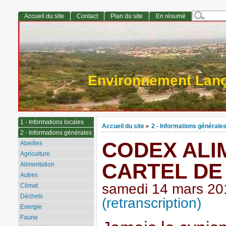
Accueil du site
Contact
Plan du site
En résumé
Environnement Lan
1 - Informations locales
Accueil du site
2 - Informations générale
>
2 - Informations générales
CODEX ALI
Abeilles
Agriculture.
CARTEL DE
Alimentation
Autres
samedi 14 mars 20
Climat
Déchets
(retranscription)
Energie
Faune