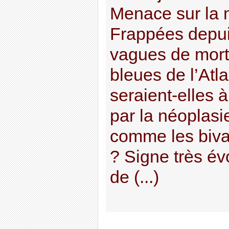
Menace sur la m
Frappées depui
vagues de morta
bleues de l’Atl
seraient-elles 
par la néoplasi
comme les biva
? Signe très év
de (...)