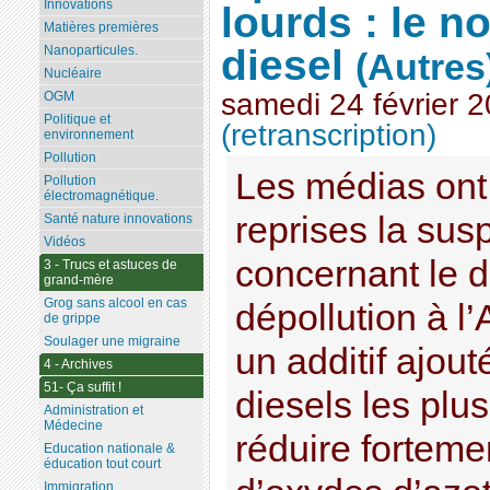
Innovations
lourds : le 
Matières premières
diesel
Nanoparticules.
(Autres
Nucléaire
samedi 24 février 
OGM
Politique et
(retranscription)
environnement
Pollution
Les médias ont 
Pollution
électromagnétique.
reprises la susp
Santé nature innovations
Vidéos
concernant le di
3 - Trucs et astuces de
grand-mère
Grog sans alcool en cas
dépollution à l
de grippe
Soulager une migraine
un additif ajou
4 - Archives
51- Ça suffit !
diesels les plus
Administration et
Médecine
réduire forteme
Education nationale &
éducation tout court
Immigration