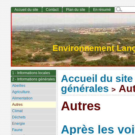
Accueil du site
Contact
Plan du site
En résumé
Environnement Lan
1 - Informations locales
Accueil du site
2 - Informations générales
générales
Aut
Abeilles
>
Agriculture.
Alimentation
Autres
Autres
Climat
Déchets
Energie
Après les voi
Faune