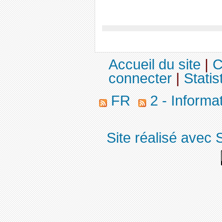
Accueil du site
|
C
connecter
|
Statis
FR
2 - Informa
Site réalisé avec 