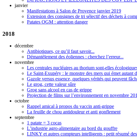
janvier
Manifestations à Salon de Provence janvier 2019
Extension des consignes de tri sélectif des déchets à com
Patates OGM : attention danger
2018
décembre
Antibiotiques, ce qu’il faut savoir...
Démantèlement des éoliennes : cherchez l’erreur...
novembre
Les centrales nucléaires au thorium sont-elles écologique
Le Saint-Exupéry : le monstre des mers qui émet autant d
Gazole versus essence, quelques vérités qui peuvent fâch
Le grog, cette valeur sûre
Grog sans alcool en cas de grippe
Projection de films sur l’environnement en novembre 20
octobre
Rappel amical à propos du vaccin anti-grippe
La feuille de chou antidouleur et anti gonflement
septembre
1 patate = 3 cocas
L’industrie agro-alimentaire au bord du gouffre
LINKY et autres compteurs intelligents : petit résumé des