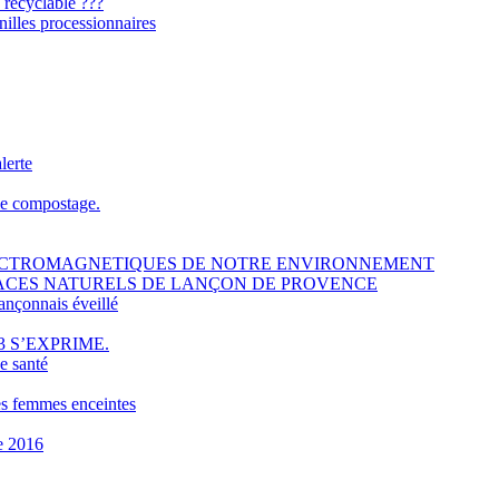
 recyclable ???
illes processionnaires
lerte
le compostage.
ELECTROMAGNETIQUES DE NOTRE ENVIRONNEMENT
PACES NATURELS DE LANÇON DE PROVENCE
ançonnais éveillé
3 S’EXPRIME.
e santé
es femmes enceintes
e 2016