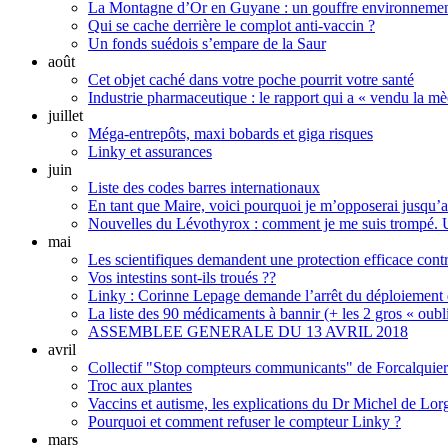
La Montagne d’Or en Guyane : un gouffre environnementa
Qui se cache derrière le complot anti-vaccin ?
Un fonds suédois s’empare de la Saur
août
Cet objet caché dans votre poche pourrit votre santé
Industrie pharmaceutique : le rapport qui a « vendu la m
juillet
Méga-entrepôts, maxi bobards et giga risques
Linky et assurances
juin
Liste des codes barres internationaux
En tant que Maire, voici pourquoi je m’opposerai jusqu
Nouvelles du Lévothyrox : comment je me suis trompé. U
mai
Les scientifiques demandent une protection efficace cont
Vos intestins sont-ils troués ??
Linky : Corinne Lepage demande l’arrêt du déploiement 
La liste des 90 médicaments à bannir (+ les 2 gros « oubli
ASSEMBLEE GENERALE DU 13 AVRIL 2018
avril
Collectif "Stop compteurs communicants" de Forcalquier
Troc aux plantes
Vaccins et autisme, les explications du Dr Michel de Lorg
Pourquoi et comment refuser le compteur Linky ?
mars