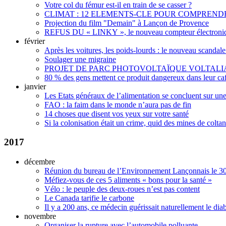
Votre col du fémur est-il en train de se casser ?
CLIMAT : 12 ELEMENTS-CLE POUR COMPREN
Projection du film "Demain" à Lançon de Provence
REFUS DU « LINKY », le nouveau compteur électron
février
Après les voitures, les poids-lourds : le nouveau scandale
Soulager une migraine
PROJET DE PARC PHOTOVOLTAÏQUE VOLTALIA
80 % des gens mettent ce produit dangereux dans leur caf
janvier
Les Etats généraux de l’alimentation se concluent sur un
FAO : la faim dans le monde n’aura pas de fin
14 choses que disent vos yeux sur votre santé
Si la colonisation était un crime, quid des mines de colta
2017
décembre
Réunion du bureau de l’Environnement Lançonnais le 30
Méfiez-vous de ces 5 aliments « bons pour la santé »
Vélo : le peuple des deux-roues n’est pas content
Le Canada tarifie le carbone
Il y a 200 ans, ce médecin guérissait naturellement le dia
novembre
Organiser la rupture avec l’automobile polluante