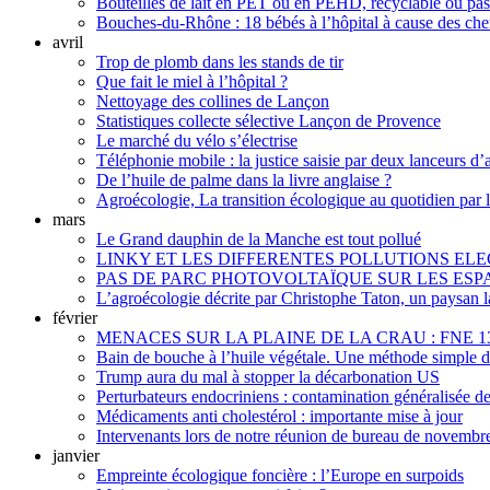
Bouteilles de lait en PET ou en PEHD, recyclable ou pas
Bouches-du-Rhône : 18 bébés à l’hôpital à cause des chen
avril
Trop de plomb dans les stands de tir
Que fait le miel à l’hôpital ?
Nettoyage des collines de Lançon
Statistiques collecte sélective Lançon de Provence
Le marché du vélo s’électrise
Téléphonie mobile : la justice saisie par deux lanceurs d’a
De l’huile de palme dans la livre anglaise ?
Agroécologie, La transition écologique au quotidien par 
mars
Le Grand dauphin de la Manche est tout pollué
LINKY ET LES DIFFERENTES POLLUTIONS 
PAS DE PARC PHOTOVOLTAÏQUE SUR LES ES
L’agroécologie décrite par Christophe Taton, un paysan l
février
MENACES SUR LA PLAINE DE LA CRAU : FNE 1
Bain de bouche à l’huile végétale. Une méthode simple d
Trump aura du mal à stopper la décarbonation US
Perturbateurs endocriniens : contamination généralisée d
Médicaments anti cholestérol : importante mise à jour
Intervenants lors de notre réunion de bureau de novembr
janvier
Empreinte écologique foncière : l’Europe en surpoids