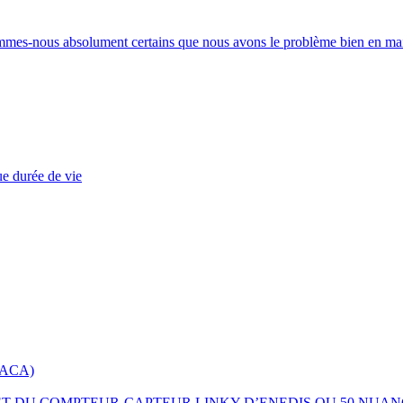
ommes-nous absolument certains que nous avons le problème bien en ma
ue durée de vie
 PACA)
 ET DU COMPTEUR-CAPTEUR LINKY D’ENEDIS OU 50 NUAN