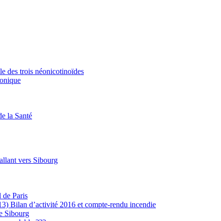
e des trois néonicotinoïdes
ronique
de la Santé
allant vers Sibourg
 de Paris
) Bilan d’activité 2016 et compte-rendu incendie
e Sibourg