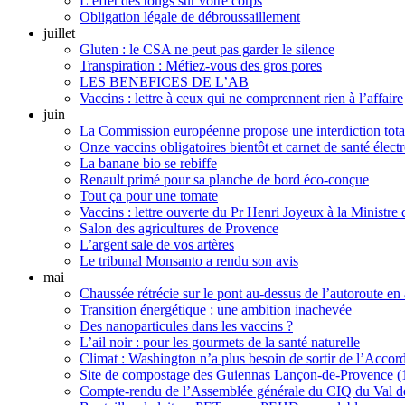
L’effet des tongs sur votre corps
Obligation légale de débroussaillement
juillet
Gluten : le CSA ne peut pas garder le silence
Transpiration : Méfiez-vous des gros pores
LES BENEFICES DE L’AB
Vaccins : lettre à ceux qui ne comprennent rien à l’affaire
juin
La Commission européenne propose une interdiction total
Onze vaccins obligatoires bientôt et carnet de santé élect
La banane bio se rebiffe
Renault primé pour sa planche de bord éco-conçue
Tout ça pour une tomate
Vaccins : lettre ouverte du Pr Henri Joyeux à la Ministre 
Salon des agricultures de Provence
L’argent sale de vos artères
Le tribunal Monsanto a rendu son avis
mai
Chaussée rétrécie sur le pont au-dessus de l’autoroute en 
Transition énergétique : une ambition inachevée
Des nanoparticules dans les vaccins ?
L’ail noir : pour les gourmets de la santé naturelle
Climat : Washington n’a plus besoin de sortir de l’Accord
Site de compostage des Guiennas Lançon-de-Provence (13
Compte-rendu de l’Assemblée générale du CIQ du Val d