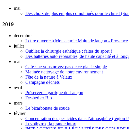
mai
Des choix de plus en plus compliqués pour le climat (S
2019
décembre
Lettre ouverte à Monsieur le Maire de lançon - Provence
juillet
Oubliez la chirurgie esthétique : faites du sport !
Des batteries auto-réparables, de haute capacité et à long
mai
Café : ne vous privez pas de ce plaisir simple
Matinée nettoyage de notre environnement
Fête de la nature à Velaux
Campagne déchets
avril
Préserver la garrigue de Lançon
Désherber Bio
mars
Le bicarbonate de soude
février
Concentration des pesticides dans l’atmosphère (région
Levothyrox, la grande intox
INFRACTIONS ET ILLÉGALITÉS DES CGV EDF