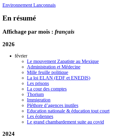
Environnement Lançonnais
En résumé
Affichage par mois :
français
2026
février
Le mouvement Zapatiste au Mexique
Administration et Médecine
Mille feuille politique
La loi ELAN (EDF et ENEDIS)
Les prisons
La cour des comptes
Thorium
Immigration
Pléthore d’agences inutiles
Education nationale & éducation tout court
Les éoliennes
Le grand chambardement suite au covid
2024