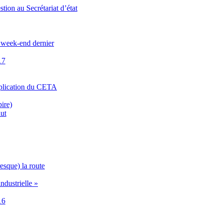
stion au Secrétariat d’état
u week-end dernier
17
application du CETA
pire)
aut
esque) la route
ndustrielle »
16