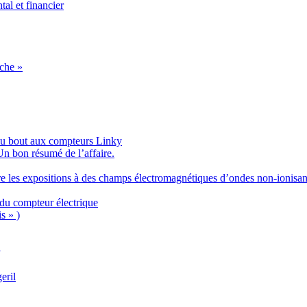
l et financier
èche »
’au bout aux compteurs Linky
n bon résumé de l’affaire.
re les expositions à des champs électromagnétiques d’ondes non-ionisan
du compteur électrique
s » )
eril