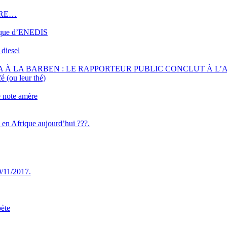
DRE…
ique d’ENEDIS
 diesel
 À LA BARBEN : LE RAPPORTEUR PUBLIC CONCLUT À L’
é (ou leur thé)
e note amère
n en Afrique aujourd’hui ???.
/11/2017.
bète