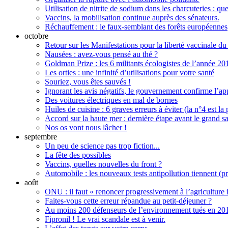
Utilisation de nitrite de sodium dans les charcuteries : que
Vaccins, la mobilisation continue auprès des sénateurs.
Réchauffement : le faux-semblant des forêts européennes
octobre
Retour sur les Manifestations pour la liberté vaccinale d
Nausées : avez-vous pensé au thé ?
Goldman Prize : les 6 militants écologistes de l’année 20
Les orties : une infinité d’utilisations pour votre santé
Souriez, vous êtes sauvés !
Ignorant les avis négatifs, le gouvernement confirme l’
Des voitures électriques en mal de bornes
Huiles de cuisine : 6 graves erreurs à éviter (la n°4 est la 
Accord sur la haute mer : dernière étape avant le grand s
Nos os vont nous lâcher !
septembre
Un peu de science pas trop fiction...
La fête des possibles
Vaccins, quelles nouvelles du front ?
Automobile : les nouveaux tests antipollution tiennent (pr
août
ONU : il faut « renoncer progressivement à l’agriculture i
Faites-vous cette erreur répandue au petit-déjeuner ?
Au moins 200 défenseurs de l’environnement tués en 20
Fipronil ! Le vrai scandale est à venir.