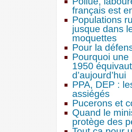
Pollué, labouré
français est e
Populations ru
jusque dans le
moquettes
Pour la défen
Pourquoi une
1950 équivau
d’aujourd’hui
PPA, DEP : le
assiégés
Pucerons et 
Quand le minis
protège des p
Tout ça pour 