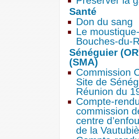
Préserver la 
Santé
Don du sang
Le moustique-t
Bouches-du-R
Sénéguier (OR
(SMA)
Commission C
Site de Séné
Réunion du 19
Compte-rendu 
commission de
centre d’enfo
de la Vautubi