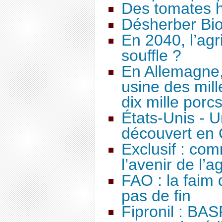
Des tomates h
Désherber Bi
En 2040, l’agr
souffle ?
En Allemagne,
usine des mill
dix mille porcs
États-Unis - U
découvert en C
Exclusif : co
l’avenir de l’a
FAO : la faim
pas de fin
Fipronil : BASF