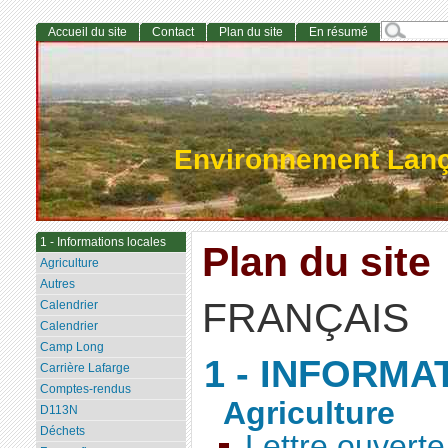
Accueil du site
Contact
Plan du site
En résumé
Environnement Lan
1 - Informations locales
Plan du site
Agriculture
Autres
FRANÇAIS
Calendrier
Calendrier
Camp Long
1 - INFORM
Carrière Lafarge
Comptes-rendus
Agriculture
D113N
Déchets
Lettre ouverte