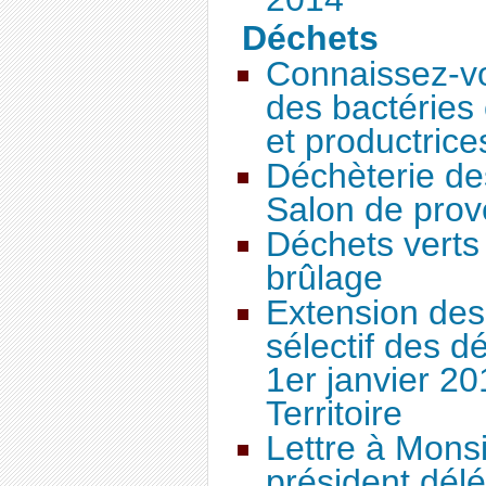
Déchets
Connaissez-vo
des bactéries 
et productrice
Déchèterie des
Salon de pro
Déchets verts 
brûlage
Extension des
sélectif des 
1er janvier 2
Territoire
Lettre à Monsi
président dél