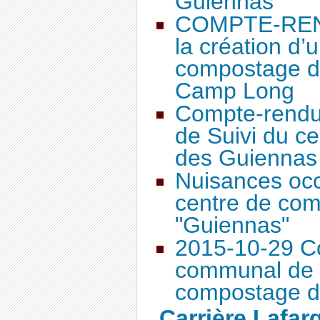
Guiennas
COMPTE-REND
la création d
compostage d
Camp Long
Compte-rend
de Suivi du c
des Guiennas d
Nuisances occ
centre de co
"Guiennas"
2015-10-29 C
communal de s
compostage d
Carrière Lafar