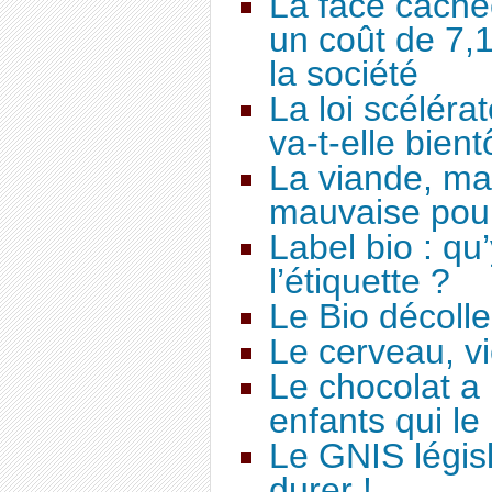
La face cachée 
un coût de 7,1
la société
La loi scélér
va-t-elle bient
La viande, ma
mauvaise pour
Label bio : qu’
l’étiquette ?
Le Bio décoll
Le cerveau, vi
Le chocolat a
enfants qui le
Le GNIS législ
durer !