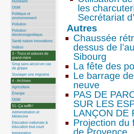
Nucléaire
les charcuter
OGM
Politique et
Secrétariat d
environnement
Pollution
Autres
Pollution
électromagnétique.
Chaussée rétré
Santé nature innovations
dessus de l’au
Vidéos
Sibourg
3 - Trucs et astuces de
grand-mère
La fête des po
Grog sans alcool en cas
de grippe
Le barrage de
Soulager une migraine
4 - Archives
neuve
Agriculture
PAS DE PAR
Energie
OGM
SUR LES ES
51- Ça suffit !
LANÇON DE
Administration et
Médecine
Projection du
Education nationale &
éducation tout court
de Provence
Immigration