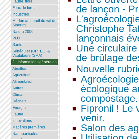
Faune, flore
de lançon - P
Feux de forêts
Industries
L’agroécologie
Merlon anti-bruit du val de
Sibourg
Christophe Ta
Natura 2000
lançonnais éve
PLU
Santé
Une circulaire 
Sénéguier (ORTEC) &
de brûlage de
Vautubière (SMA)
2 - Informations générales
Nouvelle rubr
Abeilles
Agriculture.
Agroécologie,
Alimentation
écologique au
Autres
Climat
compostage.
Déchets
Fipronil ! Le
Energie
Faune
venir.
Innovations
Salon des ag
Matières premières
Nanoparticules.
Utilisation d