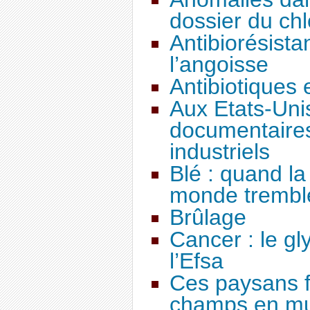
dossier du ch
Antibiorésista
l’angoisse
Antibiotiques 
Aux Etats-Unis
documentaires
industriels
Blé : quand la
monde trembl
Brûlage
Cancer : le gl
l’Efsa
Ces paysans f
champs en m