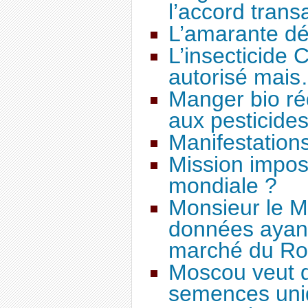
l’accord trans
L’amarante d
L’insecticide
autorisé mai
Manger bio réd
aux pesticide
Manifestations
Mission imposs
mondiale ?
Monsieur le Mi
données ayant
marché du R
Moscou veut d
semences uni