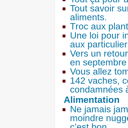
Tout savoir sur
aliments.
Troc aux plan
Une loi pour i
aux particulier
Vers un retou
en septembre
Vous allez t
142 vaches, 
condamnées à
Alimentation
Ne jamais jama
moindre nugge
c’est bon...